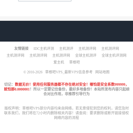
友情链接
IDC主机评测
主机测评
主机测评网
主机测评网
主机测评网
主机测评网
主机测评网
全球主机测评
全球主机评测网
爱主机
草根吧
© 2010-2026
草根吧VPS_最新VPS信息参考
网站地图
切记：
数据无价！使用任何服务器都不存在绝对安全！哪怕是安全系数999999，
就怕那0.0000001
！所以一定要记住备份，最好多地备份！本站所发布内容只起综
合对比作用，非推荐引导行为
版权声明：草根吧VPS部分内容均来自网络，若无意侵犯到您的权利，请您及时
联系我们，我们将在72小时内删除相关内容！请查阅：
要求删除或断开链接侵权
网络内容的流程