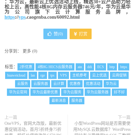
：华为云，最新云上优选活动上线，精选30+云产品助力轻
松上云，高性能4核8G内存云服务器746元/年，华为云是华
为公司旗下云计算服务品牌，
https
://
vps
.caogenba.com/60092.html
赞(
0
)
打赏
分享到：
更多
(
0
)
标签：
2折优惠
4核8G HECS云服务器
ain
ddi
ECS
http
https
huaweicloud
lan
rge
tps
VPS
主机参考
云上优选
云商促销
云服务
云服务器
云计算
优惠券
优惠活动
华为云
华为云官网
华为云最新优惠
华为云服务
华为云服务器
好不好
最新消息
服务器
上一篇
下一篇
OneVPS，官网大改版，最新优
小型WordPress网站是否需要使
惠促销活动，首月5折终身75折
用MySQL云数据库？WordPress