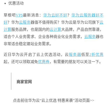
优惠活动
草根吧
VPS
最新消息：
华为云
好不好
？
华为云
服务器
好不
好
？华为
云服务
器值不值得购买？华为云是华为公司旗下
云
计算
服务品牌，也是国内的
云计算
大品牌，产品自然靠谱，
适合个人业务需求、企业各种商业化业务需求，
云服务
器也
非常适合稳定建站业务需求。
近日华为云开启了云上优选活动，云
服务器
低至
2折优惠
起，还可以领取减免
优惠券
，有需要的朋友可以关注一下。
商家官网
点击前往华为云“云上优选 特惠来袭”活动页面>>