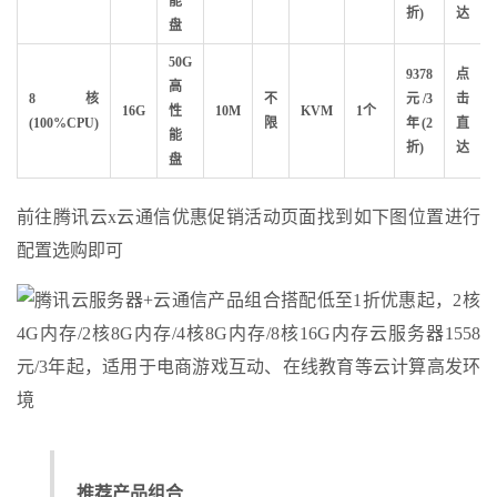
能
折)
达
盘
50G
9378
点
高
8核
不
元/3
击
16G
性
10M
KVM
1个
(100%CPU)
限
年(2
直
能
折)
达
盘
前往腾讯云x云通信优惠促销活动页面找到如下图位置进行
配置选购即可
推荐产品组合