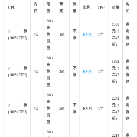
内
硬
带
流
购
CPU
架构
IPv4
价格
存
盘
宽
量
买
50G
1558
点
高
2核
不
元/3
击
4G
性
1M
KVM
1个
(100%CPU)
限
年(2
直
能
折)
达
盘
50G
1882
点
高
2核
不
元/3
击
4G
性
3M
KVM
1个
(100%CPU)
限
年(2
直
能
折)
达
盘
50G
2242
点
高
2核
不
元/3
击
4G
性
5M
KVM
1个
(100%CPU)
限
年(2
直
能
折)
达
盘
50G
2214
点