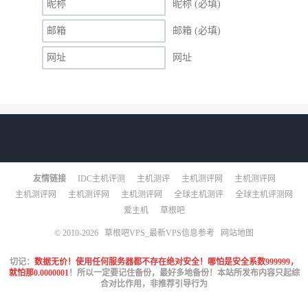
昵称 (必填)
邮箱 (必填)
网址
友情链接
IDC主机评测
主机测评
主机测评网
主机测评网
主机测评网
主机测评网
主机测评网
全球主机测评
全球主机评测网
爱主机
草根吧
© 2010-2026
草根吧VPS_最新VPS信息参考
网站地图
切记：
数据无价！使用任何服务器都不存在绝对安全！哪怕是安全系数999999，
就怕那0.0000001
！所以一定要记住备份，最好多地备份！本站所发布内容只起综
合对比作用，非推荐引导行为