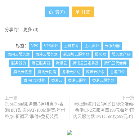
赞(
0
)
打赏
分享到：
更多
(
0
)
标签：
VPS
VPS测评
主机参考
主机测评
云服务器
国内云服务器
国外云服务器
新加坡云服务器
服务器
服务器产品
服务器的
港云服务器
腾讯云
腾讯云云服务器
腾讯云代金券
腾讯云优惠
腾讯云促销
腾讯云活动
腾讯云秒杀
香港CN2
香港CN2线路
香港云
香港云服务
香港云服务器
上一篇
下一篇
CubeCloud服务商/5月特惠季/香
#火爆#腾讯云5月19日秒杀活动/
港HKT动态NAT/100M带宽/年付
香港CN2云服务器199元每年/国
终身8折循环/季付+免初装费
内云服务器1核1G5M仅599元3年