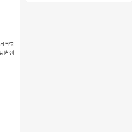
具有快
盘阵列