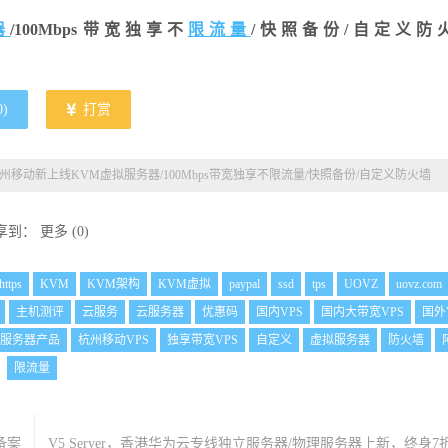
器
/100Mbps带宽独享不
限流量
/快照备份/自定义防
0
)
打赏
杭州移动新上线KVM虚拟服务器/100Mbps带宽独享不限流量/快照备份/自定义防火墙
享到：
更多
(
0
)
https
KVM
KVM架构
KVM虚拟
paypal
ssd
tps
UOVZ
uovz.com
主机测评
云服务
云服务器
优惠码
国内VPS
国内大带宽VPS
国外
服务器产品
杭州移动VPS
独享带宽VPS
自定义
虚拟服务器
防火墙
限流量
备案
V5 Server，香港华为云专线独立服务器/物理服务器上新，终身7