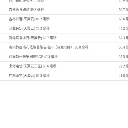
四川德阳移动 47.5 毫秒
23.8
吉林长春铁通 59.8 毫秒
59.7
吉林长春(天翼云) 85.2 毫秒
63.6
河北保定(天翼云) 76.3 毫秒
44.2
新疆乌鲁木齐(天翼云) 83.7 毫秒
57.3
贵州黔西南布依族苗族自治州（明源网络） 83.0 毫秒
56.4
河南郑州景安网络BGP 49.3 毫秒
35.5
上海电信(天翼云三区) 68.6 毫秒
22.2
广西南宁(天翼云) 62.5 毫秒
41.8