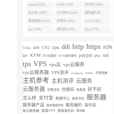
(2275)
paypal (2220)
KVM (2119)
好不好 (2085)
怎么样 (2067)
VPS测评 (2018)
服务器产品
(1938)
服务器的 (1824)
优惠码 (1815)
CN2 (1796)
ipv (1766)
洛杉矶 (1748)
php (1710)
http
https
ddi
iON
ain
cpu
CN2
1Gbps
paypal
ssd
KVM
ipv
php
KVM虚拟
KVM虚拟架构
VPS
tps
vps云
vps云服务
vps云服务器
VPS测评
www
不限流量
wordpress
主机参考
主机测评
云服务
云服务器
好不好
优惠码
优惠活动
免备案
服务器
支付宝
怎么样
数据中心
最新消息
服务器产品
服务器的
洛杉矶
服务器提供商
独立服务器
美国VPS
美国洛杉矶
限流量