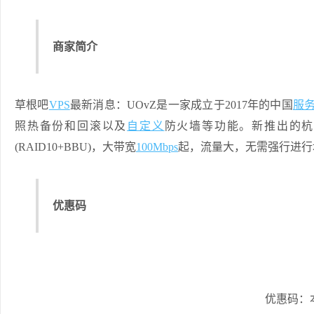
商家简介
草根吧
VPS
最新消息：UOvZ是一家成立于2017年的中国
服
照热备份和回滚以及
自定义
防火墙等功能。新推出的杭
(RAID10+BBU)，大带宽
100Mbps
起，流量大，无需强行进行
优惠码
优惠码：