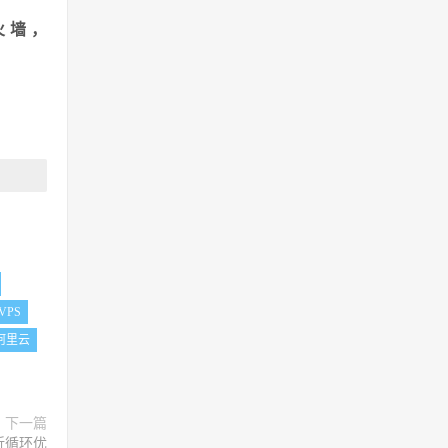
火墙，
VPS
阿里云
下一篇
折循环优