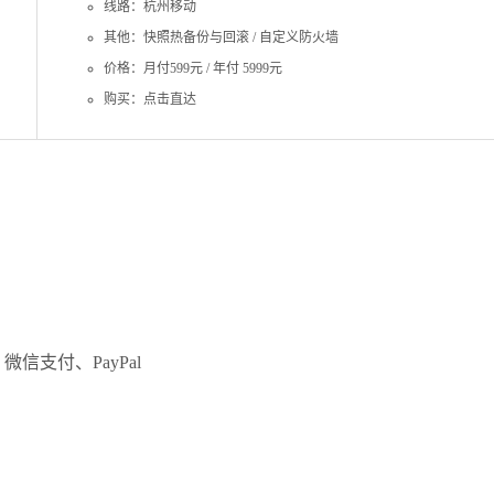
线路：杭州移动
其他：快照热备份与回滚 / 自定义防火墙
价格：月付599元 / 年付 5999元
购买：点击直达
微信支付、PayPal