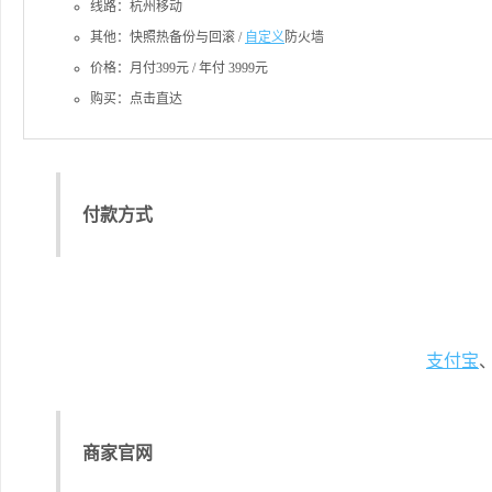
线路：杭州移动
其他：快照热备份与回滚 /
自定义
防火墙
价格：月付399元 / 年付 3999元
购买：点击直达
付款方式
支付宝
、
商家官网