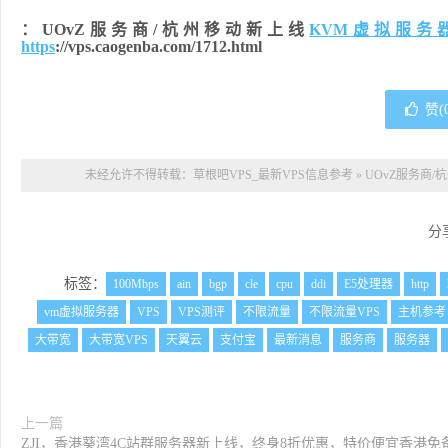
：UOvZ服务商/杭州移动新上线
KVM虚拟
服务
https
://vps.caogenba.com/1712.html
赞(
未经允许不得转载：
草根吧VPS_最新VPS信息参考
»
UOvZ服务商/
分
标签：
100Mbps
ain
bgp
cle
cpu
ddi
E5处理器
http
vm虚拟服务器
VPS
VPS测评
不限流量
不限流量VPS
主机参考
大带宽
大带宽VPS
天翼云
支付宝
最新消息
服务商
服务器
上一篇
ZJI，香港葵湾4C站群服务器新上线，终身8折优惠，特价便宜香港免