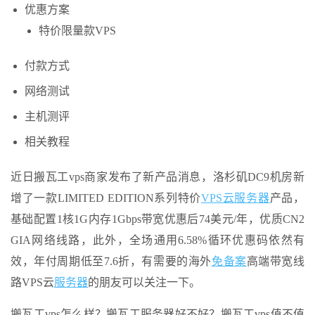
优惠方案
特价限量款VPS
付款方式
网络测试
主机测评
相关教程
近日搬瓦工vps商家发布了新产品消息，洛杉矶DC9机房新
增了一款LIMITED EDITION系列特价
VPS云
服务器
产品，
基础配置1核1G内存1Gbps带宽优惠后74美元/年，优质CN2
GIA网络线路，此外，全场通用6.58%循环优惠码依然有
效，年付周期低至7.6折，有需要的海外
免备案
高端带宽线
路VPS云
服务器
的朋友可以关注一下。
搬瓦工vps怎么样？搬瓦工服务器好不好？搬瓦工vps值不值