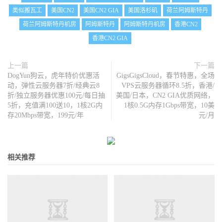
类似搬瓦工
美国CN2
美国CN2 GIA
美国洛杉矶
荷兰阿姆斯特丹
荷兰阿姆斯特丹机房
阿姆斯特丹
阿姆斯特丹机房
香港CN2
香港CN2 GIA
上一篇
下一篇
DogYun狗云，虎年特价优惠活
GigsGigsCloud，春节特惠，全场
动，弹性云服务器7折/经典云8
VPS云服务器循环8.5折，香港/
折/独立服务器优惠100元/每日抽
美国/日本，CN2 GIA优质网络，
5折，充值满100送10，1核2G内
1核0.5G内存1Gbps带宽，10美
存20Mbps带宽，199元/年
元/月
相关推荐