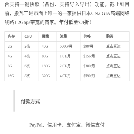
台支持一键快照（备份、支持导入导出）功能，截止到目
前，搬瓦工是市面上唯一的一家提供日本CN2 GIA高端网络
线路1.2Gbps带宽的商家。
年付低至7.4折！
内存
CPU
硬盘
流量
价格
购买
2G
2核
40G
500G/月
$90/月
点击直达
4G
4核
80G
1.0T/月
$156/月
点击直达
8G
6核
160G
2.0T/月
$300/月
点击直达
16G
8核
320G
4.0T/月
$590/月
点击直达
付款方式
PayPal、信用卡、支付宝、微信支付