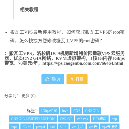
相关教程
搬瓦工VPS最新使用教程，如何获取搬瓦工VPS的root密
码，怎么快捷方便修改搬瓦工VPS的root密码？
：搬瓦工VPS，洛杉矶DC9机房新增特价限量款VPS云服务
器，优质CN2 GIA网络，KVM虚拟架构，1核1G内存1Gbps
带宽，70美元/年，https://vps.caogenba.com.com/66464.html
赞(
0
)
打赏
分享到：
更多
(
0
)
标签：
1Gbps带宽
bwh
CN2
CN2 GIA
CN2 GIA LIMITED EDITION
CN2 GT
cn2 vps
DC6机房
http
https
KVM
paypal
ssd
VPS
vps主机
vps云
vps云服务