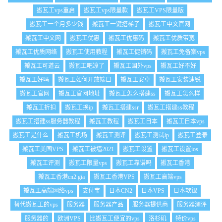
搬瓦工vps重启
搬瓦工vps限量款
搬瓦工VPS限量版
搬瓦工一个月多少钱
搬瓦工一键搭梯子
搬瓦工中文官网
搬瓦工中文网
搬瓦工优惠
搬瓦工优惠码
搬瓦工优质带宽
搬瓦工优质网络
搬瓦工使用教程
搬瓦工促销码
搬瓦工免备案vps
搬瓦工可道云
搬瓦工吧凉了
搬瓦工国外vps
搬瓦工好不好
搬瓦工好吗
搬瓦工如何开放端口
搬瓦工安卓
搬瓦工安装速锐
搬瓦工官网
搬瓦工官网地址
搬瓦工怎么搭建ss
搬瓦工怎么样
搬瓦工折扣
搬瓦工换ip
搬瓦工搭建ssr
搬瓦工搭建ss教程
搬瓦工搭建ss服务器教程
搬瓦工教程
搬瓦工日本
搬瓦工日本vps
搬瓦工是什么
搬瓦工机场
搬瓦工测评
搬瓦工测试ip
搬瓦工登录
搬瓦工美国VPS
搬瓦工被墙2021
搬瓦工设置
搬瓦工设置ios
搬瓦工评测
搬瓦工限量vps
搬瓦工靠谱吗
搬瓦工香港
搬瓦工香港cn2 gia
搬瓦工香港VPS
搬瓦工高端vps
搬瓦工高端网络vps
支付宝
日本CN2
日本VPS
日本软银
替代搬瓦工的vps
服务器
服务器产品
服务器提供商
服务器测评
服务器的
欧洲VPS
比搬瓦工便宜的vps
洛杉矶
特价vps