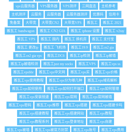
vps云服务器
VPS服务器
VPS测评
三网直连
主机参考
主机测评
云服务
云服务器
云服务器测评
优惠码
信用卡
免备案
大带宽
大带宽CN2
大带宽VPS
搬瓦工
搬瓦工 2021
搬瓦工 bandwagon
搬瓦工 CN2 GIA
搬瓦工 iphone 设置
搬瓦工 v2ray
搬瓦工 VPS
搬瓦工 国内
搬瓦工 换机房
搬瓦工 支付宝
搬瓦工 更改ip
搬瓦工 飞机场
搬瓦工19.9
搬瓦工cn2 gia
搬瓦工cn2 gia vps
搬瓦工DC6
搬瓦工ip检测
搬瓦工ip被墙
搬瓦工ip被墙检测
搬瓦工just my socks
搬瓦工VPS
搬瓦工vps ss
搬瓦工vpsbbr
搬瓦工vps中文网
搬瓦工vps买
搬瓦工vps价格
搬瓦工vps使用教程
搬瓦工vps分为哪几种
搬瓦工vps域名解析
搬瓦工vps如何使用
搬瓦工vps如何打开端口
搬瓦工vps如何管理
搬瓦工vps安装锐速
搬瓦工vps官网
搬瓦工vps官网被墙
搬瓦工vps密码
搬瓦工vps推荐
搬瓦工vps搭建
搬瓦工vps搭建卡吗
搬瓦工vps搭建教程
搬瓦工vps搭建网站
搬瓦工vps教程
搬瓦工vps教程系列
搬瓦工vps登录地址
搬瓦工vps自建
搬瓦工vps被墙
搬瓦工vps被官方封禁
搬瓦工vps账号
搬瓦工vps费用