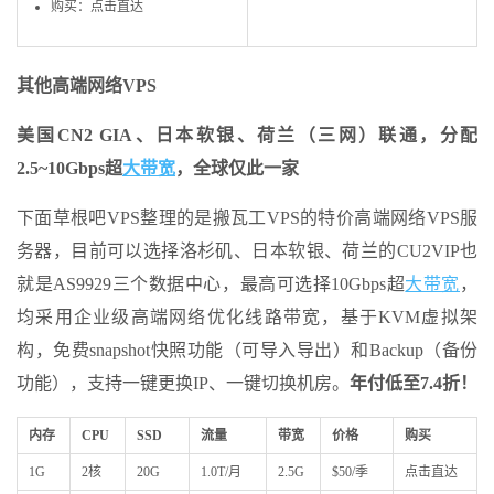
购买：点击直达
其他高端网络VPS
美国CN2 GIA、日本软银、荷兰（三网）联通，分配
2.5~10Gbps超
大带宽
，全球仅此一家
下面草根吧VPS整理的是搬瓦工VPS的特价高端网络VPS服
务器，目前可以选择洛杉矶、日本软银、荷兰的CU2VIP也
就是AS9929三个数据中心，最高可选择10Gbps超
大带宽
，
均采用企业级高端网络优化线路带宽，基于KVM虚拟架
构，免费snapshot快照功能（可导入导出）和Backup（备份
功能），支持一键更换IP、一键切换机房。
年付低至7.4折！
内存
CPU
SSD
流量
带宽
价格
购买
1G
2核
20G
1.0T/月
2.5G
$50/季
点击直达