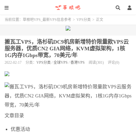
当前位置：
草根吧VPS_最新VPS信息参考
>
VPS分类
>
正文
搬瓦工VPS，洛杉矶DC9机房新增特价限量款VPS云
服务器，优质CN2 GIA网络，KVM虚拟架构，1核
1G内存1Gbps带宽，70美元/年
2022-02-17
分类：
VPS分类
/
全球VPS
/
香港VPS
阅读(301)
评论(0)
文章目录
优惠活动