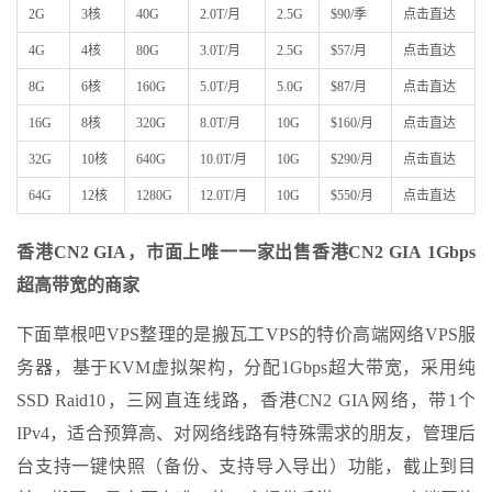
2G
3核
40G
2.0T/月
2.5G
$90/季
点击直达
4G
4核
80G
3.0T/月
2.5G
$57/月
点击直达
8G
6核
160G
5.0T/月
5.0G
$87/月
点击直达
16G
8核
320G
8.0T/月
10G
$160/月
点击直达
32G
10核
640G
10.0T/月
10G
$290/月
点击直达
64G
12核
1280G
12.0T/月
10G
$550/月
点击直达
香港
CN2 GIA，市面上唯一一家出售香港CN2 GIA 1Gbps
超高带宽的商家
下面草根吧VPS整理的是搬瓦工VPS的特价高端网络VPS服
务器，基于KVM虚拟架构，分配1Gbps超大带宽，采用纯
SSD Raid10，三网直连线路，香港CN2 GIA网络，带1个
IPv4，适合预算高、对网络线路有特殊需求的朋友，管理后
台支持一键快照（备份、支持导入导出）功能，截止到目