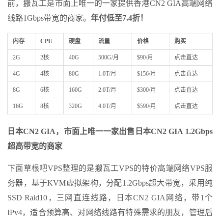
前，搬瓦工是市面上唯一的一家提供香港CN2 GIA高端网络
线路1Gbps带宽的商家。
年付低至7.4折！
内存
CPU
硬盘
流量
价格
购买
2G
2核
40G
500G/月
$90/月
点击直达
4G
4核
80G
1.0T/月
$156/月
点击直达
8G
6核
160G
2.0T/月
$300/月
点击直达
16G
8核
320G
4.0T/月
$590/月
点击直达
日本
CN2 GIA，市面上唯一一家出售日本CN2 GIA 1.2Gbps
超高带宽的商家
下面草根吧VPS整理的是搬瓦工VPS的特价高端网络VPS服
务器，基于KVM虚拟架构，分配1.2Gbps超大带宽，采用纯
SSD Raid10，三网直连线路，日本CN2 GIA网络，带1个
IPv4，适合预算高、对网络线路有特殊需求的朋友，管理后