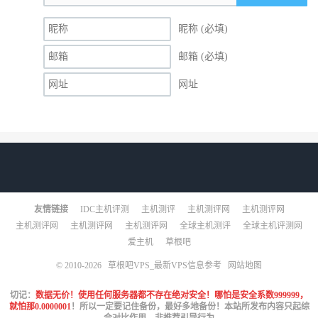
昵称 (必填)
邮箱 (必填)
网址
友情链接
IDC主机评测
主机测评
主机测评网
主机测评网
主机测评网
主机测评网
主机测评网
全球主机测评
全球主机评测网
爱主机
草根吧
© 2010-2026
草根吧VPS_最新VPS信息参考
网站地图
切记：
数据无价！使用任何服务器都不存在绝对安全！哪怕是安全系数999999，
就怕那0.0000001
！所以一定要记住备份，最好多地备份！本站所发布内容只起综
合对比作用，非推荐引导行为