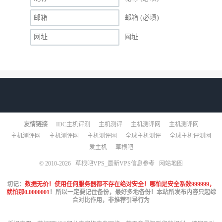
邮箱 (必填)
网址
友情链接
IDC主机评测
主机测评
主机测评网
主机测评网
主机测评网
主机测评网
主机测评网
全球主机测评
全球主机评测网
爱主机
草根吧
© 2010-2026
草根吧VPS_最新VPS信息参考
网站地图
切记：
数据无价！使用任何服务器都不存在绝对安全！哪怕是安全系数999999，
就怕那0.0000001
！所以一定要记住备份，最好多地备份！本站所发布内容只起综
合对比作用，非推荐引导行为