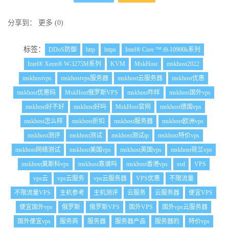
分享到：
更多
(
0
)
标签：
DDoS防御
http
https
Intel® Core ™ i9-10900k系列
Intel® Xeon® W-3275M系列
KVM
MskHost
mskhost2022
mskhostvps
mskhostvps服务器
mskhost云服务器
mskhost优惠
mskhost优惠码
MskHost俄罗斯VPS
mskhost咋样
mskhost国外vps
mskhost好不好
mskhost好吗
MskHost官网
mskhost德国vps
mskhost怎么样
mskhost折扣
mskhost服务器
mskhost欧洲vps
mskhost测评
mskhost测试
mskhost测试ip
mskhost特价vps
mskhost网络测试
mskhost美国vps
mskhost英国vps
mskhost荷兰vps
mskhost莫斯科vps
mskhost靠谱吗
mskhost香港vps
ssd
VPS
vps云
vps云服务
vps云服务器
VPS优惠
不限流量
不限流量VPS
主机参考
主机测评
云服务
云服务器
便宜VPS
便宜国外vps
俄罗斯
俄罗斯VPS
国外VPS
国外vps云服务器
国外便宜vps
服务商
服务器
服务器产品
服务器的
特价vps