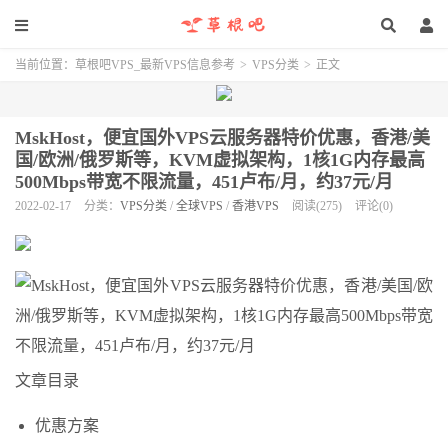
当前位置：
草根吧VPS_最新VPS信息参考
>
VPS分类
>
正文
MskHost，便宜国外VPS云服务器特价优惠，香港/美
国/欧洲/俄罗斯等，KVM虚拟架构，1核1G内存最高
500Mbps带宽不限流量，451卢布/月，约37元/月
2022-02-17
分类：
VPS分类
/
全球VPS
/
香港VPS
阅读(275)
评论(0)
文章目录
优惠方案