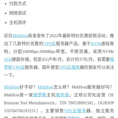
付款方式
网络测试
主机测评
近日
MskHost
商家发布了2022年最新特价优惠促销活动，推
出了几款特价优惠的
VPS云
服务器产品，基于
KVM
虚拟架
构，分配100Mbps-500Mbps带宽，不限流量，采用NVMe
SSD
硬盘存储，低至451卢布/月，合计约37元/月，有需要
俄
罗斯
VPS云
服务器、国外便宜
VPS
云服务
器的朋友可以关注
一下。
MskHost
好不好？
MskHost
怎么样？MskHost服务器好吗？
MskHost是一家
俄罗斯
主机
服务商
，正规公司化运营（IE
Bozoyan Yuri Meruzhanovich，TIN 780538991581，OGRNIP
316784700103151），主要销售
VPS
云服务
器、独立服务