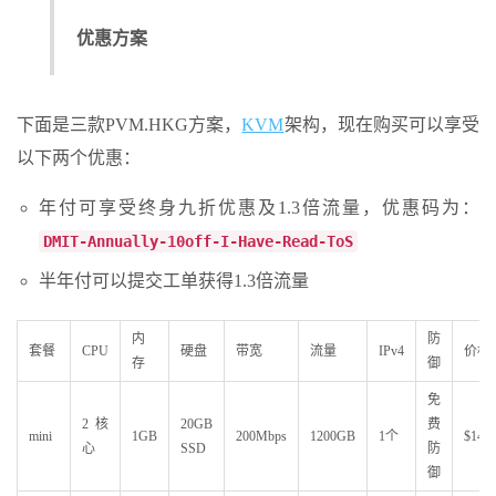
优惠方案
下面是三款PVM.HKG方案，
KVM
架构，现在购买可以享受
以下两个优惠：
年付可享受终身九折优惠及1.3倍流量，优惠码为：
DMIT-Annually-10off-I-Have-Read-ToS
半年付可以提交工单获得1.3倍流量
内
防
套餐
CPU
硬盘
带宽
流量
IPv4
价格(
存
御
免
2核
20GB
费
mini
1GB
200Mbps
1200GB
1个
$14.9
心
SSD
防
御