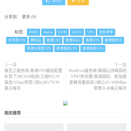
赞(
0
)
打赏
分享到：
更多
(
0
)
标签：
DMIT
dmit.io
KVM
UOVZ
VPS
主机参考
大带宽VPS
腾讯云
香港CN2
香港HKG
香港VPS
香港原生IP
香港大带宽VPS
香港直连VPS
香港高防VPS
上一篇
下一篇
搬瓦工服务商/香港VPS最低配置
HostKvm服务商/美国山河城高防
补货了/MCX10机房/三网PCCW
VPS7折优惠/香港国际、新加坡
直连/1Gbps带宽/2核心8G/79.99
套餐流量加倍/2核心2G/100Mbps
美元每月
带宽/8.40美元每月
相关推荐