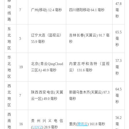
移
47.8
动
7
广州(移动) 12.4 毫秒
四川德阳移动 64.1 毫秒
毫
线
秒
路
东
65.5
北
辽宁大连（蓝视云）
吉林长春(天翼云) 91.7 毫
5
毫
地
55.9 毫秒
秒
秒
区
华
57.3
北
北京(青云QingCloud
内蒙古呼和浩特（蓝视
19
毫
地
三区A) 40.9 毫秒
云） 131.6 毫秒
秒
区
西
64.5
北
陕西西安电信(天翼
新疆乌鲁木齐(天翼云) 97.3
7
毫
地
云一区) 49.0 毫秒
毫秒
秒
区
西
56.2
南
贵州兴义电信
16
重庆(
腾讯云
) 161.8 毫秒
毫
地
(
UOVZ
) 28.9 毫秒