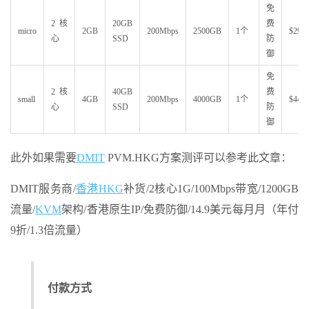
免
2核
20GB
费
micro
2GB
200Mbps
2500GB
1个
$29.9
心
SSD
防
御
免
2核
40GB
费
small
4GB
200Mbps
4000GB
1个
$44.9
心
SSD
防
御
此外如果需要
DMIT
PVM.HKG方案测评可以参考此文章：
DMIT服务商/
香港HKG
补货/2核心1G/100Mbps带宽/1200GB
流量/
KVM
架构/香港原生IP/免费防御/14.9美元每月月（年付
9折/1.3倍流量）
付款方式