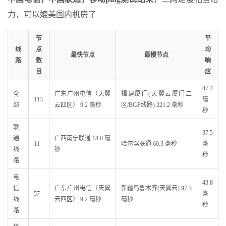
力，可以媲美国内机房了
节
平
线
点
均
最快节点
最慢节点
路
数
响
目
应
47.4
全
广东广州电信（天翼
福建厦门(天翼云厦门二
113
毫
部
云四区） 9.2 毫秒
区/BGP线路) 221.2 毫秒
秒
联
37.5
通
广西南宁联通 18.0 毫
11
哈尔滨联通 60.3 毫秒
毫
线
秒
秒
路
电
43.8
信
广东广州电信（天翼
新疆乌鲁木齐(天翼云) 97.3
57
毫
线
云四区） 9.2 毫秒
毫秒
秒
路