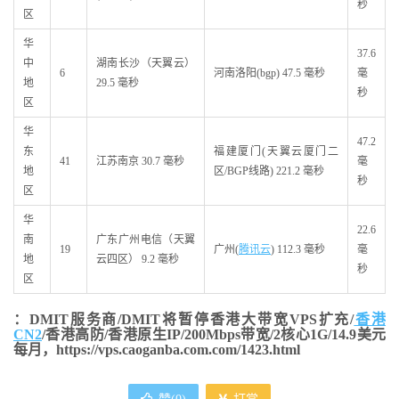
秒
区
华
37.6
中
湖南长沙（天翼云）
6
河南洛阳(bgp) 47.5 毫秒
毫
地
29.5 毫秒
秒
区
华
47.2
东
福建厦门(天翼云厦门二
41
江苏南京 30.7 毫秒
毫
地
区/BGP线路) 221.2 毫秒
秒
区
华
22.6
南
广东广州电信（天翼
19
广州(
腾讯云
) 112.3 毫秒
毫
地
云四区） 9.2 毫秒
秒
区
：DMIT服务商/DMIT将暂停香港大带宽VPS扩充/
香港
CN2
/香港高防/香港原生IP/200Mbps带宽/2核心1G/14.9美元
每月，https://vps.caoganba.com.com/1423.html