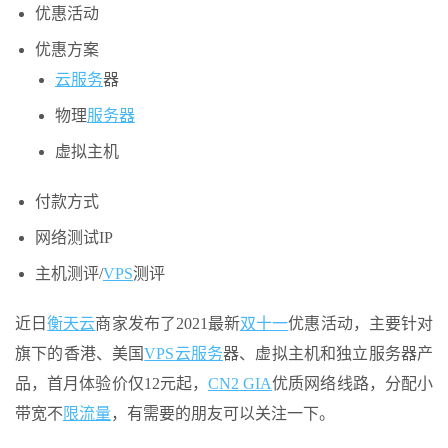
优惠活动
优惠方案
云服务
器
物理
服务器
虚拟主机
付款方式
网络测试IP
主机测评/
VPS
测评
近日
衡天云
商家发布了2021最新
双十一
优惠活动，主要针对
旗下的香港、美国
VPS
云服务
器、虚拟主机和独立服务器产
品，首月体验价仅12元起，
CN2 GIA
优质网络线路，分配小
带宽不
限流量
，有需要的朋友可以关注一下。