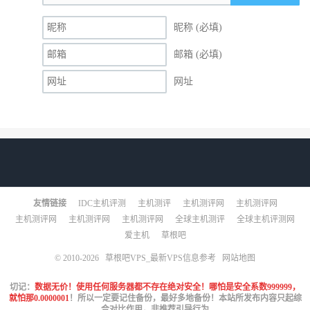
昵称 (必填)
邮箱 (必填)
网址
友情链接
IDC主机评测
主机测评
主机测评网
主机测评网
主机测评网
主机测评网
主机测评网
全球主机测评
全球主机评测网
爱主机
草根吧
© 2010-2026
草根吧VPS_最新VPS信息参考
网站地图
切记：
数据无价！使用任何服务器都不存在绝对安全！哪怕是安全系数999999，
就怕那0.0000001
！所以一定要记住备份，最好多地备份！本站所发布内容只起综
合对比作用，非推荐引导行为