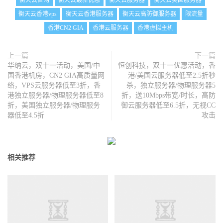
衡天云官网
衡天云最新优惠
衡天云服务器
衡天云美国服务器
衡天云香港vps
衡天云香港服务器
衡天云高防御服务器
限流量
香港CN2 GIA
香港云服务器
香港虚拟主机
上一篇
下一篇
华纳云，双十一活动，美国/中
恒创科技，双十一优惠活动，香
国香港机房，CN2 GIA高质量网
港/美国云服务器低至2.5折秒
络，VPS云服务器低至3折，香
杀，独立服务器/物理服务器5
港独立服务器/物理服务器低至8
折，送10Mbps带宽/时长，高防
折，美国独立服务器/物理服务
御云服务器低至6.5折，无视CC
器低至4.5折
攻击
相关推荐