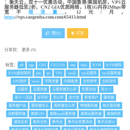
：衡天云，双十一优惠活动，中国香港/美国机房，VPS云
服务器低至2折，CN2 GIA优质网络，1核1G内存2Mbps带
宽不
限流量
，12元/月，
https
://vps.caogenba.com.com/65413.html
赞(
0
)
打赏
分享到：
更多
(
0
)
标签：
aff
bgp
CN2
CN2 GIA
http
https
KVM
KVM虚拟
KVM虚拟架构
php
tps
VPS
vps云
vps云服务
vps云服务器
VPS测评
www
不限流量
中国香港
主机参考
主机测评
云服务
云服务器
云服务器怎么样
优惠活动
双十一
双十一活动
好不好
怎么样
支付宝
新老用户
服务器
服务器产品
服务器怎么
服务器怎么样
物理服务器
独立服务器
站群服务器
美国VPS
美国vps云服务器
美国云服务器
美国机房
虚拟主机
衡天主机
衡天云
衡天云优惠活动
衡天云双11