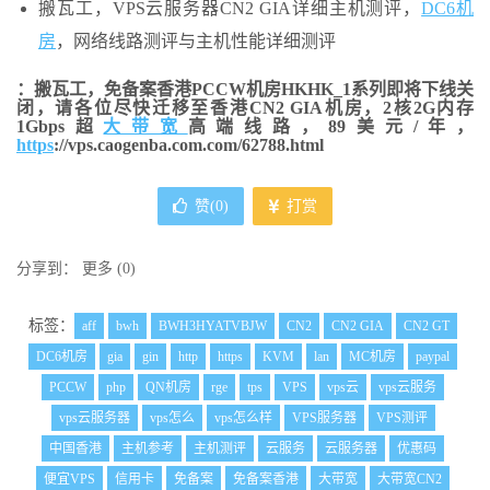
搬瓦工，VPS云服务器CN2 GIA详细主机测评，
DC6机
房
，网络线路测评与主机性能详细测评
：搬瓦工，免备案香港PCCW机房HKHK_1系列即将下线关
闭，请各位尽快迁移至香港CN2 GIA机房，2核2G内存
1Gbps超
大带宽
高端线路，89美元/年，
https
://vps.caogenba.com.com/62788.html
赞(
0
)
打赏
分享到：
更多
(
0
)
标签：
aff
bwh
BWH3HYATVBJW
CN2
CN2 GIA
CN2 GT
DC6机房
gia
gin
http
https
KVM
lan
MC机房
paypal
PCCW
php
QN机房
rge
tps
VPS
vps云
vps云服务
vps云服务器
vps怎么
vps怎么样
VPS服务器
VPS测评
中国香港
主机参考
主机测评
云服务
云服务器
优惠码
便宜VPS
信用卡
免备案
免备案香港
大带宽
大带宽CN2