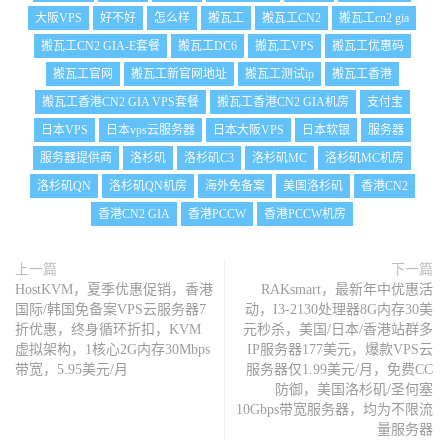
大阪VPS
好不好
怎么样
搬瓦工
搬瓦工CN2
搬瓦工cn2 gia
搬瓦工CN2 GIA-E套餐
搬瓦工DC6
搬瓦工VPS
搬瓦工优惠码
搬瓦工官网
搬瓦工新官网地址
搬瓦工测试ip
搬瓦工香港
搬瓦工香港CN2 GIA VPS套餐
搬瓦工香港CN2 GIA机房
支付宝
日本VPS
日本vps云服务器
日本大阪VPS
日本软银
服务器
服务器提供商
洛杉矶
洛杉矶C3
洛杉矶MC
洛杉矶MC机房
洛杉矶QN
洛杉矶QN机房
海外免备案
美国洛杉矶
香港CN2
香港CN2 GIA
香港PCCW
香港PCCW机房
上一篇
下一篇
HostKVM，夏季优惠促销，香港
RAKsmart，最新年中优惠活
国际/韩国免备案VPS云服务器7
动，I3-2130处理器8G内存30美
折优惠，终身循环折扣，KVM
元秒杀，美国/日本/香港站群多
虚拟架构，1核心2G内存30Mbps
IP服务器177美元，爆款VPS云
带宽，5.95美元/月
服务器仅1.99美元/月，免费CC
防御，美国洛杉矶/圣何塞
10Gbps带宽服务器，均为不限流
量服务器