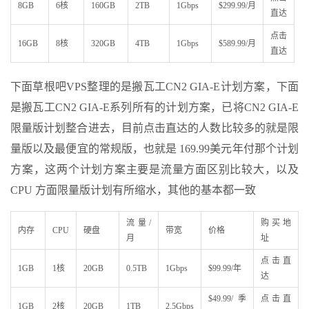
8GB
6核
160GB
2TB
1Gbps
$299.99/月
直达
点击
16GB
8核
320GB
4TB
1Gbps
$589.99/月
直达
下面草根吧VPS整理的是搬瓦工CN2 GIA-E计划方案，下面
是搬瓦工CN2 GIA-E系列所有的计划方案，已将CN2 GIA-E
限量版计划整合进去，目前点击直达的人数比较多的就是限
量版以及最便宜的常规版，也就是 169.99美元年付那个计划
方案，这两个计划方案主要是流量方面区别比较大，以及
CPU 方面限量版计划有所缩水，其他的基本都一致
流量/
购买地
内存
CPU
硬盘
带宽
价格
月
址
点击直
1GB
1核
20GB
0.5TB
1Gbps
$99.99/年
达
$49.99/季
点击直
1GB
2核
20GB
1TB
2.5Gbps