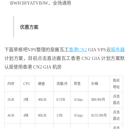
BWH3HYATVBJW，全场通用
优惠方案
下面草根吧VPS整理的是搬瓦工
香港CN2
GIA VPS云
服务器
计划方案，目前点击直达搬瓦工香港 CN2 GIA 计划方案默
认是使用香港 CN2 GIA 机房
购买
内存
CPU
硬盘
流量/月
带宽
价格
地址
点击
2GB
2核
40GB
0.5TB
1Gbps
$89.99/月
直达
点击
4GB
4核
80GB
1TB
1Gbps
$155.99/月
直达
点击