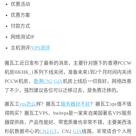
优惠活动
优惠方案
付款方式
网络测试IP
主机测评/
VPS测评
搬瓦工近日发布了最新的消息，主要针对旗下的香港PCCW
机房HKHK_1系列下线关闭，准备未来1到2个月时间内关闭
PCCW机房，
香港CN2
GIA
机房上线后一切良好，网络改善
了不少，强烈建议各位可以迁移过去，是免费迁移的。
搬瓦工
vps怎么
样？搬瓦工
服务器
好不好
？搬瓦工vps值不值
得购买？搬瓦工VPS、bwhvps是一家来自美国著名VPS服务
器提供商，产品性能好、带宽质量也非常不错，主要美西洛
杉矶数据中心的
CN2 GT
、CN2
GIA
线路，非常适合个人用