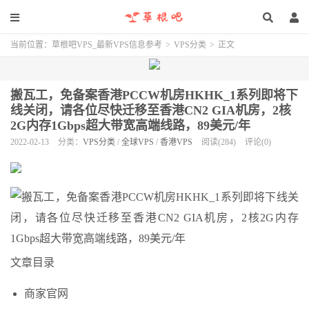
当前位置：
草根吧VPS_最新VPS信息参考
>
VPS分类
>
正文
搬瓦工，免备案香港PCCW机房HKHK_1系列即将下
线关闭，请各位尽快迁移至香港CN2 GIA机房，2核
2G内存1Gbps超大带宽高端线路，89美元/年
2022-02-13
分类：
VPS分类
/
全球VPS
/
香港VPS
阅读(284)
评论(0)
文章目录
商家官网