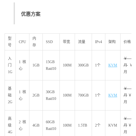
优惠方案
型
内
CPU
SSD
带宽
流量
IPv4
架构
价格
号
存
入
￥70.
1核
15GB
门
1GB
100M
300GB
1个
KVM
月
￥62
心
Raid10
1G
月
基
￥130.
1核
30GB
础
2GB
100M
700GB
1个
KVM
月
￥115
心
Raid10
2G
月
高
￥250.
2核
60GB
级
4GB
100M
1.5TB
2个
KVM
月
￥222
心
Raid10
4G
月