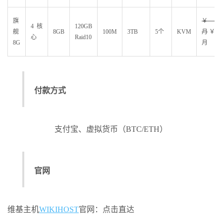
旗
￥500.
4核
120GB
舰
8GB
100M
3TB
5个
KVM
月
￥445
心
Raid10
8G
月
付款方式
支付宝、虚拟货币（BTC/ETH）
官网
维基主机
WIKIHOST
官网：点击直达