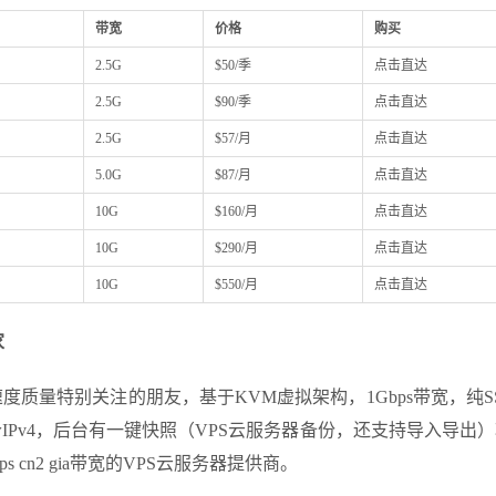
带宽
价格
购买
2.5G
$50/季
点击直达
2.5G
$90/季
点击直达
2.5G
$57/月
点击直达
5.0G
$87/月
点击直达
10G
$160/月
点击直达
10G
$290/月
点击直达
10G
$550/月
点击直达
家
量特别关注的朋友，基于KVM虚拟架构，1Gbps带宽，纯SSD 
一个IPv4，后台有一键快照（VPS云服务器备份，还支持导入导出
cn2 gia带宽的VPS云服务器提供商。