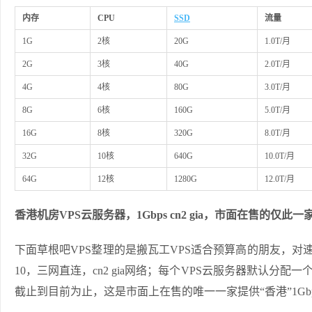
内存
CPU
SSD
流量
1G
2核
20G
1.0T/月
2G
3核
40G
2.0T/月
4G
4核
80G
3.0T/月
8G
6核
160G
5.0T/月
16G
8核
320G
8.0T/月
32G
10核
640G
10.0T/月
64G
12核
1280G
12.0T/月
香港机房VPS云服务器，
1Gbps cn2 gia，市面在售的仅此一
下面草根吧VPS整理的是搬瓦工VPS适合预算高的朋友，对速度质
10，三网直连，cn2 gia网络；每个VPS云服务器默认分配
截止到目前为止，这是市面上在售的唯一一家提供“香港”1Gbps 