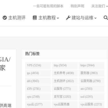
一些可能有用的脚本
特别声明
关注我们
主机测评
主机教程
建站与运维
热门标签
IA/
VPS (5234)
http (5054)
https (5044)
一家
tps (4834)
主机参考 (4030)
服务器 (3963)
ddi (3945)
主机测评 (2822)
云服务器 (2790)
iON (2781)
云服务 (2771)
ain (2593)
cpu (2549)
支付宝 (2292)
ssd (2291)
vps云 (2277)
vps云服务器
vps云服务 (2273)