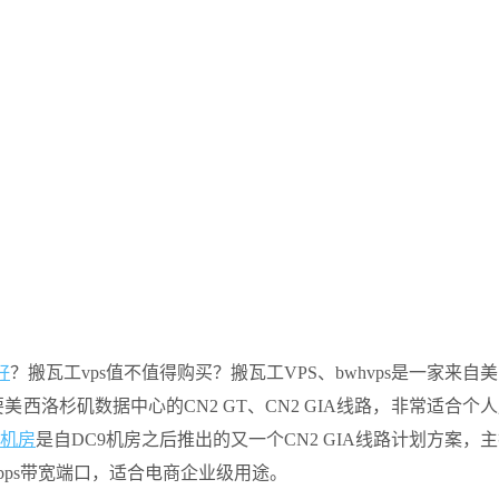
好
？搬瓦工vps值不值得购买？搬瓦工VPS、bwhvps是一家来自
西洛杉矶数据中心的CN2 GT、CN2 GIA线路，非常适合个
6机房
是自DC9机房之后推出的又一个CN2 GIA线路计划方案，
0Gbps带宽端口，适合电商企业级用途。