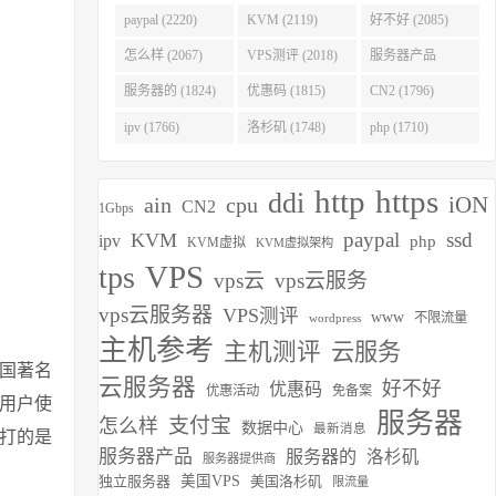
(2275)
paypal (2220)
KVM (2119)
好不好 (2085)
怎么样 (2067)
VPS测评 (2018)
服务器产品
(1938)
服务器的 (1824)
优惠码 (1815)
CN2 (1796)
ipv (1766)
洛杉矶 (1748)
php (1710)
http
https
ddi
iON
ain
cpu
CN2
1Gbps
paypal
ssd
KVM
ipv
php
KVM虚拟
KVM虚拟架构
VPS
tps
vps云
vps云服务
vps云服务器
VPS测评
www
不限流量
wordpress
主机参考
主机测评
云服务
美国著名
云服务器
好不好
优惠码
优惠活动
免备案
人用户使
服务器
支付宝
怎么样
数据中心
最新消息
主打的是
服务器产品
服务器的
洛杉矶
服务器提供商
独立服务器
美国VPS
美国洛杉矶
限流量