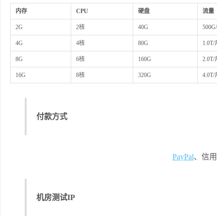
内存
CPU
硬盘
流量
2G
2核
40G
500G
4G
4核
80G
1.0T
8G
6核
160G
2.0T
16G
8核
320G
4.0T
付款方式
PayPal
、信用
机房测试IP