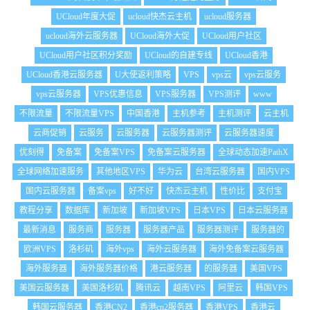
UCloud年度大促
ucloud快杰云主机
ucloud服务器
ucloud海外云服务器
UCloud海外大促
UCloud用户社区
UCloud用户社区积分奖励
UCloud的自建专线
UCloud香港
UCloud香港云服务器
U大使返利策略
VPS
vps云
vps云服务
vps云服务器
VPS优惠信息
VPS服务器
VPS测评
www
不限流量
不限流量VPS
中国香港
主机参考
主机测评
云主机
云商促销
云服务
云服务器
云服务器测评
云服务器速度
优刻得
免备案
免备案VPS
免备案云服务器
全球动态加速PathX
全球网络加速服务
其他地区VPS
华为云
台湾云服务器
国内VPS
国内云服务器
备案vps
好不好
快杰云主机
性价比
支付宝
教程分享
数据库
新加坡
新加坡VPS
日本VPS
日本云服务器
最新消息
服务商
服务器
服务器产品
服务器测评
服务器的
欧洲VPS
洛杉矶
海外vps
海外云服务器
海外免备案云服务器
海外服务器
海外服务器价格
港云服务器
的服务器
美国VPS
美国云服务器
美国洛杉矶
腾讯云
越南VPS
阿里云
韩国VPS
韩国云服务器
香港CN2
香港cn2服务器
香港VPS
香港云