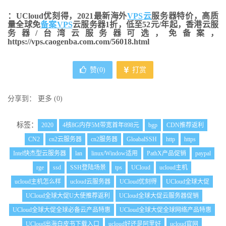
：UCloud优刻得，2021最新海外
VPS云
服务器特价，高质
量全球免
备案VPS
云服务器1折，低至52元/年起，香港云服
务器/台湾云服务器可选，免备案，
https://vps.caogenba.com.com/56018.html
赞(
0
)
打赏
分享到：
更多
(
0
)
标签：
2020
4核8G内存5M带宽首年898元
bgp
CDN推荐返利
CN2
cn2云服务器
cn2服务器
GloabalSSH
http
https
Intel快杰型云服务器
lan
linux/Window适用
PathX产品促销
paypal
rge
ssd
SSH登陆场景
tps
UCloud
ucloud主机
ucloud主机怎么样
ucloud云服务器
UCloud优刻得
UCloud全球大促
UCloud全球大促U大使推荐返利
UCloud全球大促云服务器促销
UCloud全球大促全球必备云产品特惠
UCloud全球大促全球网络产品特惠
UCloud出海白皮书下载入口
ucloud好还是阿里好
ucloud官网