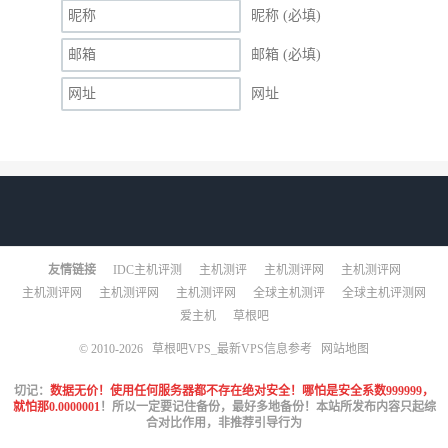
昵称 (必填)
邮箱 (必填)
网址
友情链接
IDC主机评测
主机测评
主机测评网
主机测评网
主机测评网
主机测评网
主机测评网
全球主机测评
全球主机评测网
爱主机
草根吧
© 2010-2026
草根吧VPS_最新VPS信息参考
网站地图
切记：
数据无价！使用任何服务器都不存在绝对安全！哪怕是安全系数999999，
就怕那0.0000001
！所以一定要记住备份，最好多地备份！本站所发布内容只起综
合对比作用，非推荐引导行为