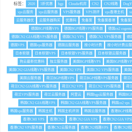
标签：
2020
5折优惠
bgp
Cloudie机房
CN2
CN2线路
DogY
vps云服务
vps云服务器
VPS服务器
VPS测评
vps香港主机
vu
云服务器优
云服务器购买
优惠码
免备案
免备案香港
免备案香
德国BGP线路VPS
德国BGP线路VPS服务器
德国cn2 cogentc
德国CN2 GIA线路VPS服务器
德国CN2 VPS
德国CN2 VPS服务器
德国
德国VPS
德国vps服务器
德国云服务器
按小时计费
按小时计费云服
日本软银
日本软银VPS
日本软银VPS服务器
日本软银云服务器
狗云最新优惠码
独立服务器
美国BGP线路VPS
美国BGP线路V
美国CN2 GIA线路VPS服务器
美国CN2 VPS
美国CN2 VPS服务器
美国
美国云服务器
荷兰BGP线路VPS
荷兰BGP线路VPS服务器
荷兰C
荷兰CN2 GIA线路VPS服务器
荷兰CN2 VPS
荷兰CN2 VPS服务器
荷兰
荷兰VPS服务器
荷兰云服务器
阿里云
韩国bgp云服务器
韩国BG
韩国CN2 GIA线路VPS
韩国CN2 GIA线路VPS服务器
韩国cn2 vps
韩国vps服务器
韩国主机
韩国主机评测
韩国云服务器
香港BGP线路
香港CMI VPS
香港CN2
香港CN2 GIA VPS
香港CN2 GIA V
香港CN2 VPS服务器
香港CN2云服务器
香港CN2线路VPS
香港CN2线