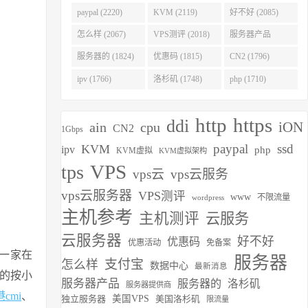
(2275)
paypal (2220)
KVM (2119)
好不好 (2085)
怎么样 (2067)
VPS测评 (2018)
服务器产品
(1938)
服务器的 (1824)
优惠码 (1815)
CN2 (1796)
ipv (1766)
洛杉矶 (1748)
php (1710)
http
https
ddi
iON
ain
cpu
CN2
1Gbps
paypal
ssd
KVM
ipv
php
KVM虚拟
KVM虚拟架构
VPS
tps
vps云
vps云服务
vps云服务器
VPS测评
www
不限流量
wordpress
主机参考
主机测评
云服务
云服务器
好不好
优惠码
优惠活动
免备案
是一家在
服务器
支付宝
怎么样
数据中心
最新消息
的按小
服务器产品
服务器的
洛杉矶
服务器提供商
cmi
、
独立服务器
美国VPS
美国洛杉矶
限流量