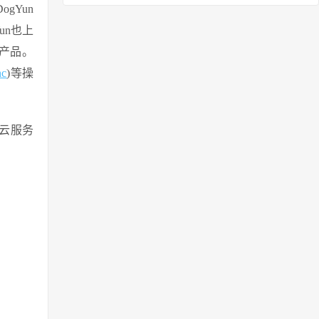
gYun
un也上
产品。
nc
)等操
典云服务