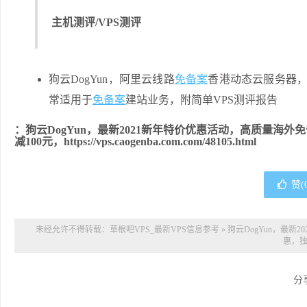
主机测评/VPS测评
狗云DogYun，阿里云线路
免备案
香港动态云服务器，7
常适用于
免备案
建站业务，附简单VPS测评报告
：狗云DogYun，最新2021新年特价优惠活动，高质量海
减100元，https://vps.caogenba.com.com/48105.html
赞(
未经允许不得转载：
草根吧VPS_最新VPS信息参考
»
狗云DogYun，最
惠，独
分