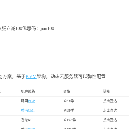
独服立减100优惠码：jian100
计划方案，基于
KVM
架构，动态云服务器可以弹性配置
宽
机房线路
价格
链接
M
韩国
BGP
￥63/季
点击直达
M
香港CMI
￥98/季
点击直达
M
香港KC
￥152/季
点击直达