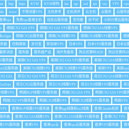
un
http
https
KVM
KVM架构
lan
rge
ssd
tps
vnc
VPS
vp
ltr
www
不限流量VPS
主机参考
主机测评
云主机
云服务
云服务
港vps
免费vps香港主机
动态云服务器
圣何塞
好不好
小时计费云服务
o
德国CN2 GIA VPS
德国CN2 GIA VPS服务器
德国CN2 GIA线路VPS
cn2gia
德国CN2云服务器
德国CN2线路VPS
德国CN2线路VPS服务器
德国
务器
控制面板
支付宝
新加坡VPS
日本VPS
日本VPS服务器
日本云
最新消息
服务器
服务器产品
海外免备案
狗云优惠码2020
狗云优惠码20
PS服务器
美国CN2 GIA VPS
美国CN2 GIA VPS服务器
美国CN2 GIA线路VPS
cn2云服务器
美国CN2线路VPS
美国CN2线路VPS服务器
美国VPS
美国vp
N2 GIA
荷兰CN2 GIA VPS
荷兰CN2 GIA VPS服务器
荷兰CN2 GIA线路VPS
cn2vps
荷兰CN2云服务器
荷兰CN2线路VPS
荷兰CN2线路VPS服务器
荷兰
P线路VPS
韩国BGP线路VPS服务器
韩国CN2 GIA VPS
韩国CN2 GIA VPS服
韩国CN2 VPS服务器
韩国CN2线路VPS
韩国CN2线路VPS服务器
韩国VPS
VPS
香港BGP线路VPS服务器
香港bgp线路和cn2线路
香港Cloudie机房
香
PS服务器
香港CN2 GIA线路VPS
香港CN2 GIA线路VPS服务器
香港CN2 VPS
路VPS服务器
香港VPS
香港vps云
香港vps云服务器
香港VPS服务器
香