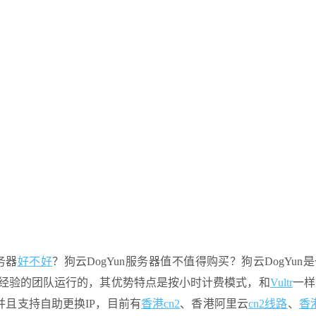
务器
好不好
？狗云DogYun服务器值不值得购买？狗云DogYun
运营经验的团队运行的，其优势特点是按小时计费模式，和
Vultr
一样
且支持自助更换IP，目前有
香港cn2
、香港阿里云
cn2线路
、
香港