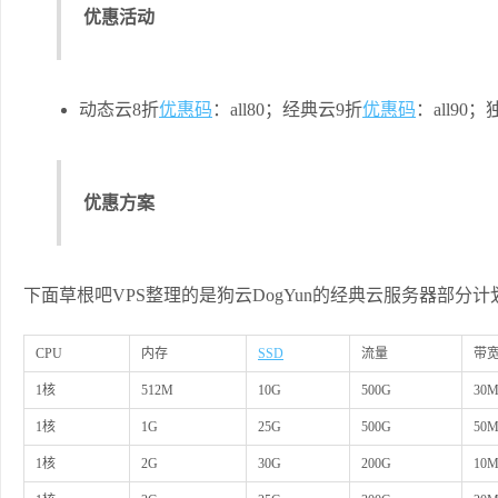
优惠活动
动态云8折
优惠码
：all80；经典云9折
优惠码
：all90；
优惠方案
下面草根吧VPS整理的是狗云DogYun的经典云服务器部分
CPU
内存
SSD
流量
带
1核
512M
10G
500G
30
1核
1G
25G
500G
50
1核
2G
30G
200G
10