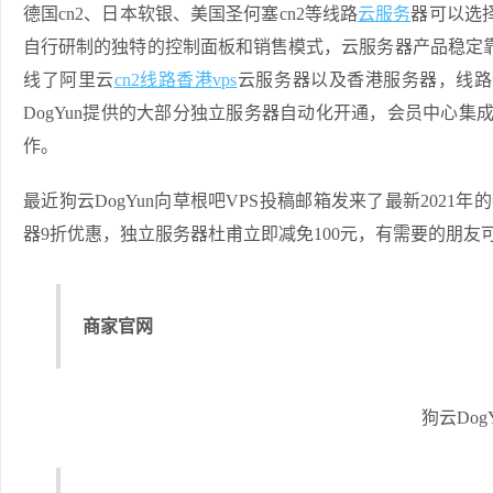
德国cn2、日本软银、美国圣何塞cn2等线路
云服务
器可以选
自行研制的独特的控制面板和销售模式，云服务器产品稳定靠
线了阿里云
cn2线路
香港vps
云服务器以及香港服务器，线路
DogYun提供的大部分独立服务器自动化开通，会员中心
作。
最近狗云DogYun向草根吧VPS投稿邮箱发来了最新202
器9折优惠，独立服务器杜甫立即减免100元，有需要的朋友
商家官网
狗云Do