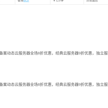
M
香港
BGP
￥125/季
点击直达