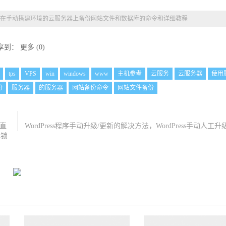
在手动搭建环境的云服务器上备份网站文件和数据库的命令和详细教程
享到：
更多
(
0
)
tps
VPS
win
windows
www
主机参考
云服务
云服务器
使用
份
服务器
的服务器
网站备份命令
网站文件备份
通直
WordPress程序手动升级/更新的解决方法，WordPress手动人工
解锁