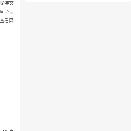
境安装文
ttp2目
其中查看网