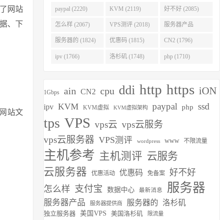
(2275)
了网站
paypal (2220)
KVM (2119)
好不好 (2085)
据、下
怎么样 (2067)
VPS测评 (2018)
服务器产品
(1938)
服务器的 (1824)
优惠码 (1815)
CN2 (1796)
ipv (1766)
洛杉矶 (1748)
php (1710)
http
https
ddi
iON
ain
cpu
CN2
1Gbps
paypal
ssd
KVM
ipv
php
KVM虚拟
KVM虚拟架构
，网站文
VPS
tps
vps云
vps云服务
vps云服务器
VPS测评
www
不限流量
wordpress
主机参考
主机测评
云服务
云服务器
好不好
优惠码
优惠活动
免备案
服务器
支付宝
怎么样
数据中心
最新消息
服务器产品
服务器的
洛杉矶
服务器提供商
独立服务器
美国VPS
美国洛杉矶
限流量