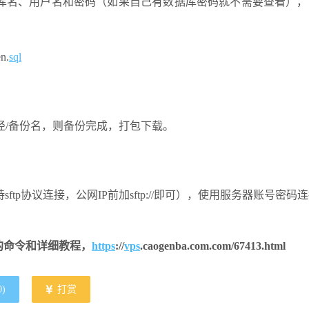
库名、用户名和密码（如果自己有数据库密码就不需要查看），
n.
sql
径/备份名，则备份完成，打包下载。
sftp协议连接，公网IP前加sftp://即可），使用服务器账号密码
的命令和详细教程，
https
://
vps
.caogenba.com.com/67413.html
0
)
打赏