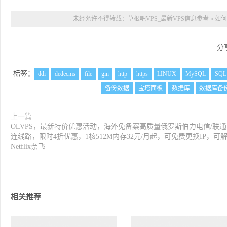
未经允许不得转载：
草根吧VPS_最新VPS信息参考
»
如何
分
标签：
ddi
dedecms
file
gin
http
https
LINUX
MySQL
SQL
备份数据
宝塔面板
数据库
数据库备
上一篇
OLVPS，最新特价优惠活动，海外免备案高质量俄罗斯伯力电信/联
连线路，限时4折优惠，1核512M内存32元/月起，可免费更换IP，可
Netflix奈飞
相关推荐