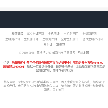
友情链接
IDC主机评测
主机测评
主机测评网
主机测评网
主机测评网
主机测评网
主机测评网
全球主机测评
全球主机评测网
爱主机
草根吧
© 2010-2026
草根吧VPS_最新VPS信息参考
网站地图
切记：
数据无价！使用任何服务器都不存在绝对安全！哪怕是安全系数999999，
就怕那0.0000001
！所以一定要记住备份，最好多地备份！本站所发布内容只起综
合对比作用，非推荐引导行为
版权声明：草根吧VPS部分内容均来自网络，若无意侵犯到您的权利，请您及时
联系我们，我们将在72小时内删除相关内容！请查阅：
要求删除或断开链接侵权
网络内容的流程