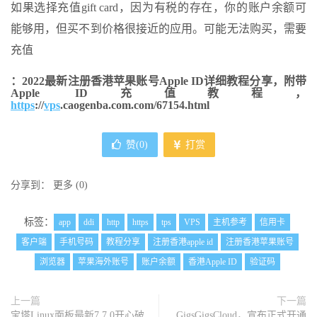
如果选择充值gift card，因为有税的存在，你的账户余额可
能够用，但买不到价格很接近的应用。可能无法购买，需要
充值
：2022最新注册香港苹果账号Apple ID详细教程分享，附带
Apple ID充值教程，
https
://
vps
.caogenba.com.com/67154.html
赞(
0
)
打赏
分享到：
更多
(
0
)
标签：
app
ddi
http
https
tps
VPS
主机参考
信用卡
客户端
手机号码
教程分享
注册香港apple id
注册香港苹果账号
浏览器
苹果海外账号
账户余额
香港Apple ID
验证码
上一篇
下一篇
宝塔Linux面板最新7.7.0开心破
GigsGigsCloud，宣布正式开通