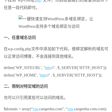
下找到“wp-config.
php
”文件，然后根据我们的需要添加以下
任意一段代码即可。
一、任意域名访问
在wp-config.php文件中添加如下代码，使绑定解析的域名可
以正常访问博客，不会连接到其他域名。
define(
’WP_SITEURL'
,
’
http
://'
. $_SERVER[
’HTTP_HOST'
]);
define(
’WP_HOME'
,
’
http
://'
. $_SERVER[
’HTTP_HOST'
]);
二、限制对特定域的访问
也可以只引用某些可以访问的域名。
$domain =
array
(“
vps
.caogenba.com”, “
vps
.caogenba.com.com);