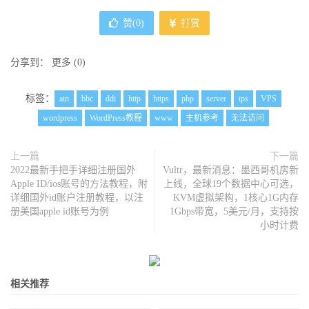
赞(
0
)
打赏
分享到：
更多
(
0
)
标签：
ain
bbc
ddi
http
https
php
server
tps
VPS
wordpress
WordPress教程
www
主机参考
无法访问
上一篇
下一篇
2022最新手把手详细注册国外
Vultr，最新消息：墨西哥机房新
Apple ID/ios账号的方法教程，附
上线，全球19个数据中心可选，
详细国外id账户注册教程，以注
KVM虚拟架构，1核心1G内存
册美国apple id账号为例
1Gbps带宽，5美元/月，支持按
小时计费
相关推荐