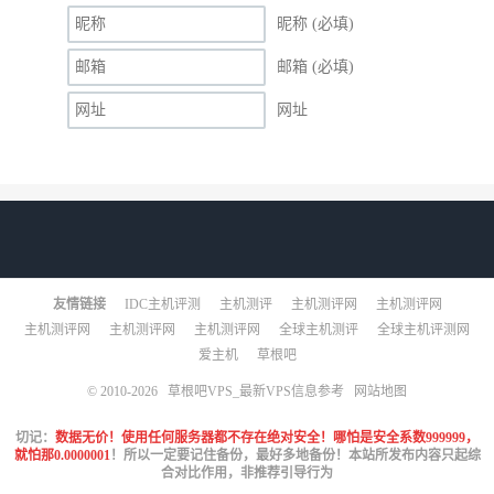
昵称 (必填)
邮箱 (必填)
网址
友情链接
IDC主机评测
主机测评
主机测评网
主机测评网
主机测评网
主机测评网
主机测评网
全球主机测评
全球主机评测网
爱主机
草根吧
© 2010-2026
草根吧VPS_最新VPS信息参考
网站地图
切记：
数据无价！使用任何服务器都不存在绝对安全！哪怕是安全系数999999，
就怕那0.0000001
！所以一定要记住备份，最好多地备份！本站所发布内容只起综
合对比作用，非推荐引导行为