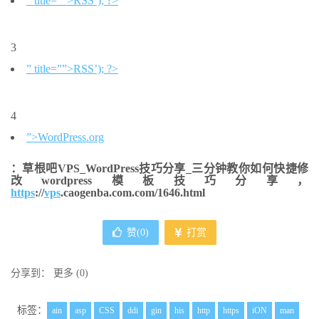
” title=”
”>
RSS’); ?>
3
” title=”
”>
RSS’); ?>
4
”>WordPress.org
：草根吧VPS_WordPress技巧分享_三分钟教你如何快捷修
改wordpress模板技巧分享，
https
://
vps
.caogenba.com.com/1646.html
赞(
0
)
打赏
分享到：
更多
(
0
)
标签：
ain
asp
CSS
ddi
gin
his
http
https
iON
man