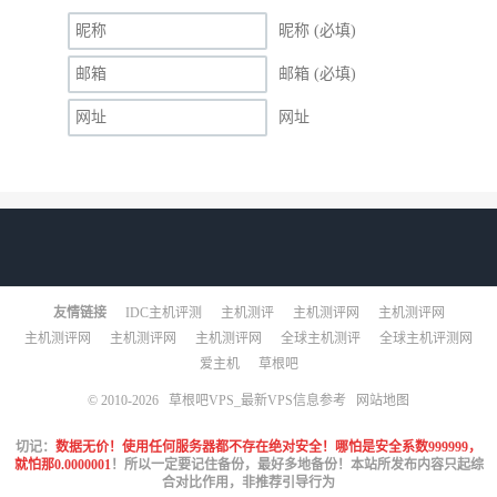
昵称 (必填)
邮箱 (必填)
网址
友情链接
IDC主机评测
主机测评
主机测评网
主机测评网
主机测评网
主机测评网
主机测评网
全球主机测评
全球主机评测网
爱主机
草根吧
© 2010-2026
草根吧VPS_最新VPS信息参考
网站地图
切记：
数据无价！使用任何服务器都不存在绝对安全！哪怕是安全系数999999，
就怕那0.0000001
！所以一定要记住备份，最好多地备份！本站所发布内容只起综
合对比作用，非推荐引导行为