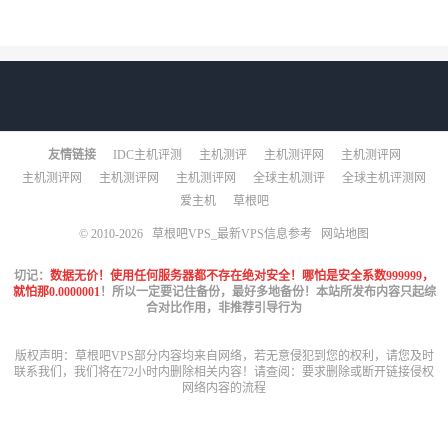
友情链接
IDC主机评测
主机测评
主机测评网
主机测评网
主机测评网
主机测评网
主机测评网
全球主机测评
全球主机评测网
爱主机
草根吧
© 2010-2026
草根吧VPS_最新VPS信息参考
网站地图
切记：
数据无价！使用任何服务器都不存在绝对安全！哪怕是安全系数999999，
就怕那0.0000001
！所以一定要记住备份，最好多地备份！本站所发布内容只起综
合对比作用，非推荐引导行为
版权声明：草根吧VPS部分内容均来自网络，若无意侵犯到您的权利，请您及时
联系我们，我们将在72小时内删除相关内容！请查阅：
要求删除或断开链接侵权
网络内容的流程