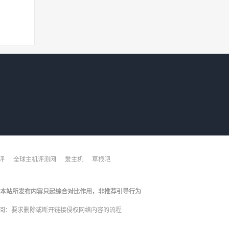
评
全球主机评测网
爱主机
草根吧
本站所发布内容只起综合对比作用，非推荐引导行为
阅：
要求删除或断开链接侵权网络内容的流程