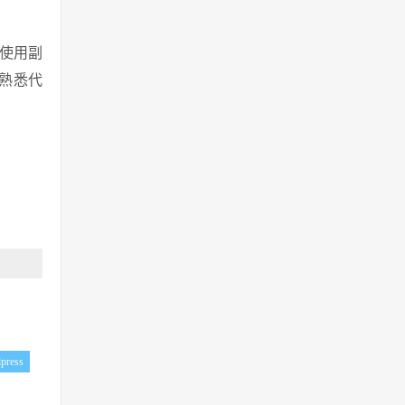
以使用副
不熟悉代
press