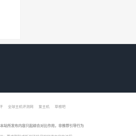
评
全球主机评测网
爱主机
草根吧
本站所发布内容只起综合对比作用，非推荐引导行为