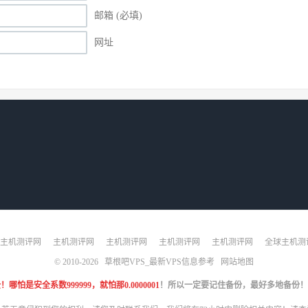
邮箱 (必填)
网址
主机测评网
主机测评网
主机测评网
主机测评网
主机测评网
全球主机测
© 2010-2026
草根吧VPS_最新VPS信息参考
网站地图
是安全系数999999，就怕那0.0000001
！所以一定要记住备份，最好多地备份！