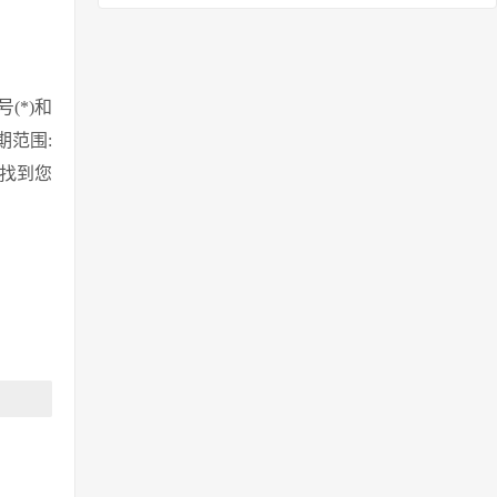
(*)和
期范围:
地找到您