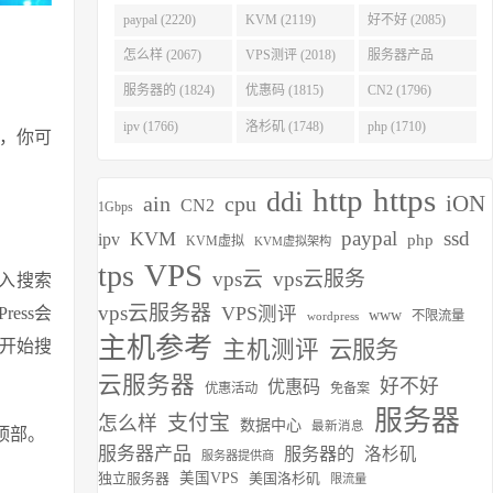
(2275)
paypal (2220)
KVM (2119)
好不好 (2085)
怎么样 (2067)
VPS测评 (2018)
服务器产品
(1938)
服务器的 (1824)
优惠码 (1815)
CN2 (1796)
ipv (1766)
洛杉矶 (1748)
php (1710)
，你可
http
https
ddi
iON
ain
cpu
CN2
1Gbps
paypal
ssd
KVM
ipv
php
KVM虚拟
KVM虚拟架构
VPS
tps
vps云
vps云服务
输入搜索
vps云服务器
VPS测评
ess会
www
不限流量
wordpress
主机参考
开始搜
主机测评
云服务
云服务器
好不好
优惠码
优惠活动
免备案
服务器
支付宝
怎么样
数据中心
最新消息
顶部。
服务器产品
服务器的
洛杉矶
服务器提供商
独立服务器
美国VPS
美国洛杉矶
限流量