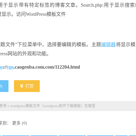
php:用于显示带有特定标签的博客文章。Search.php:用于显示搜
显示。访问WordPress模板文件
主题文件”下拉菜单中，选择要编辑的模板。主题
编辑器
将显示模
ess网站的外观和功能。
ps
://
vps
.caogenba.com.com/112204.html
0
)
打赏
息参考
»
wordpress模板文件（wordpress软件下载模板）在哪里
享到：
更多
(
0
)