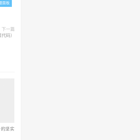
理面板
下一篇
索框代码）
击的坚实