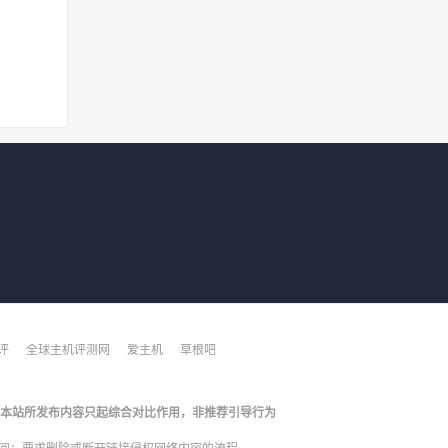
评
全球主机评测网
爱主机
草根吧
本站所发布内容只起综合对比作用，非推荐引导行为