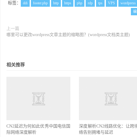
标签：
ddi
footer.php
http
https
php
rdp
tps
VPS
wordpress
编
上一篇
哪里可以更改wordpress文章主题的缩略图？(wordpress文档类主题)
相关推荐
CN2延迟为何如此优秀中国电信国
深度解析CN2线路优化：让跨
际网络深度解析
络告别拥堵与延迟