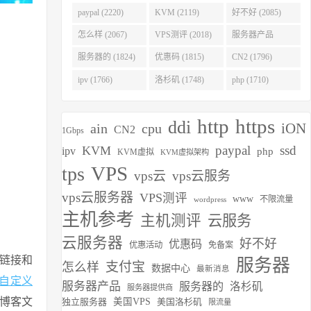
(2275)
paypal (2220)
KVM (2119)
好不好 (2085)
怎么样 (2067)
VPS测评 (2018)
服务器产品
(1938)
服务器的 (1824)
优惠码 (1815)
CN2 (1796)
ipv (1766)
洛杉矶 (1748)
php (1710)
http
https
ddi
iON
ain
cpu
CN2
1Gbps
paypal
ssd
KVM
ipv
php
KVM虚拟
KVM虚拟架构
VPS
tps
vps云
vps云服务
vps云服务器
VPS测评
www
不限流量
wordpress
主机参考
主机测评
云服务
云服务器
好不好
优惠码
优惠活动
免备案
链接和
服务器
支付宝
怎么样
数据中心
最新消息
自定义
服务器产品
服务器的
洛杉矶
服务器提供商
的博客文
独立服务器
美国VPS
美国洛杉矶
限流量