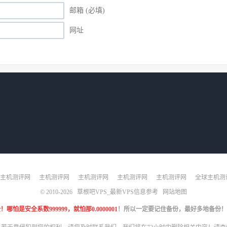
邮箱 (必填)
网址
主机测评网
主机测评网
主机测评网
主机测评网
主机测评网
全球主机测
© 2010-2026
草根吧VPS_最新VPS信息参考
网站地图
是安全系数999999，就怕那0.0000001
！所以一定要记住备份，最好多地备份！