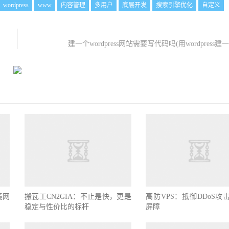
wordpress
www
内容管理
多用户
底层开发
搜索引擎优化
自定义
建一个wordpress网站需要写代码吗(用wordpress建
境网
搬瓦工CN2GIA：不止是快，更是
高防VPS：抵御DDoS攻
稳定与性价比的标杆
屏障