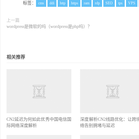
标签：
cms
ddi
http
https
ram
rdp
SEO
tps
VPS
上一篇
wordpress是微软的吗（wordpress是php吗）？
相关推荐
CN2延迟为何如此优秀中国电信国
深度解析CN2线路优化：让跨
际网络深度解析
络告别拥堵与延迟