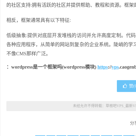
的社区支持:拥有活跃的社区并提供帮助、教程和资源。框架
相反，框架通常具有以下特征:
低级抽象:提供对底层开发堆栈的访问并允许高度定制。代码
各种应用程序，从简单的网站到复杂的企业系统。陡峭的学习
不像CMS那样广泛。
：wordpress是一个框架吗(wordpress模块)
https
://
vps
.caogen
赞(
未经允许不得转载：
草根吧VPS_最新V
分