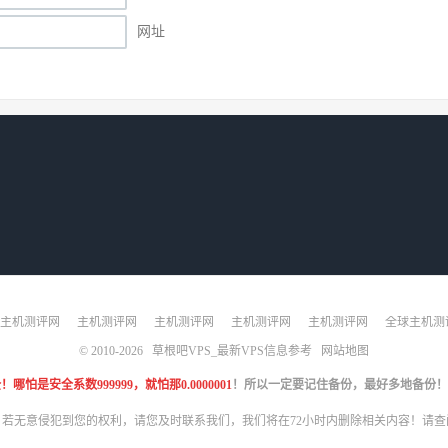
网址
主机测评网
主机测评网
主机测评网
主机测评网
主机测评网
全球主机测
© 2010-2026
草根吧VPS_最新VPS信息参考
网站地图
是安全系数999999，就怕那0.0000001
！所以一定要记住备份，最好多地备份！
，若无意侵犯到您的权利，请您及时联系我们，我们将在72小时内删除相关内容！请查