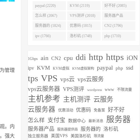
(2275)
paypal (2220)
KVM (2119)
好不好 (2085)
怎么样 (2067)
VPS测评 (2018)
服务器产品
(1938)
服务器的 (1824)
优惠码 (1815)
CN2 (1796)
ipv (1766)
洛杉矶 (1748)
php (1710)
http
https
ddi
iON
ain
cpu
CN2
1Gbps
paypal
ssd
KVM
ipv
php
KVM虚拟
KVM虚拟架构
为管理
VPS
tps
vps云
vps云服务
vps云服务器
VPS测评
www
不限流量
wordpress
主机参考
主机测评
云服务
云服务器
好不好
优惠码
优惠活动
免备案
服务器
支付宝
怎么样
数据中心
最新消息
观。内
服务器产品
服务器的
洛杉矶
服务器提供商
分。强大
独立服务器
美国VPS
美国洛杉矶
限流量