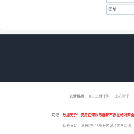
友情链接
IDC主机评测
主机测评
切记：
数据无价！使用任何服务器都不存在绝对安全！哪怕
版权声明：草根吧VPS部分内容均来自网络