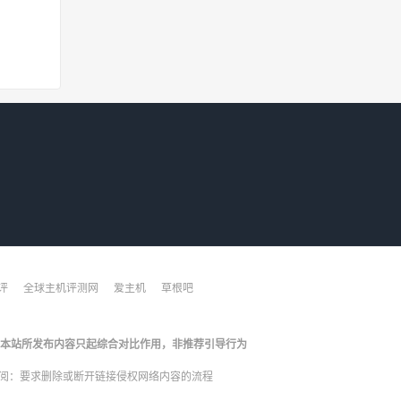
评
全球主机评测网
爱主机
草根吧
本站所发布内容只起综合对比作用，非推荐引导行为
阅：
要求删除或断开链接侵权网络内容的流程