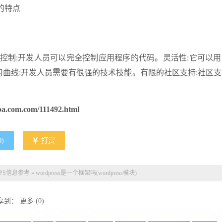
的特点
控制:开发人员可以完全控制应用程序的代码。灵活性:它可以
曲线:开发人员需要有很强的技术技能。有限的社区支持:社区
ba.com.com/111492.html
0
)
打赏
PS信息参考
»
wordpress是一个框架吗(wordpress模块)
享到：
更多
(
0
)