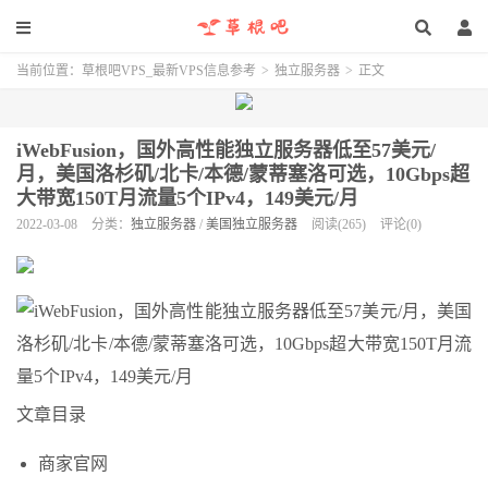
当前位置：
草根吧VPS_最新VPS信息参考
>
独立服务器
>
正文
iWebFusion，国外高性能独立服务器低至57美元/
月，美国洛杉矶/北卡/本德/蒙蒂塞洛可选，10Gbps超
大带宽150T月流量5个IPv4，149美元/月
2022-03-08
分类：
独立服务器
/
美国独立服务器
阅读(265)
评论(0)
文章目录
商家官网