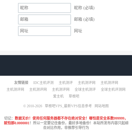
昵称 (必填)
邮箱 (必填)
网址
友情链接
IDC主机评测
主机测评
主机测评网
主机测评网
主机测评网
主机测评网
主机测评网
全球主机测评
全球主机评测网
爱主机
草根吧
© 2010-2026
草根吧VPS_最新VPS信息参考
网站地图
切记：
数据无价！使用任何服务器都不存在绝对安全！哪怕是安全系数999999，
就怕那0.0000001
！所以一定要记住备份，最好多地备份！本站所发布内容只起综
合对比作用，非推荐引导行为