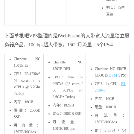
购买：点击
直达
下面草根吧VPS整理的是iWebFusion的大带宽大流量独立服
务器产品，10Gbps超大带宽，150T月流量，5个IPv4
Charlotte, NC
Charlotte, NC
150TB E3
150TB DE5
Charlotte, NC 150TB
CPU：E3-1230v3
CLOUD(
KVM
VPS)
CPU：Dual E5-
(4 cores / 8
2697v3 (28 cores /
CPU：4x CPU –
E5-
vCPUs @ 3.7Ghz
56 vCPUs @
2690v3
Turbo)
3.6GHz Turbo)
内存：16GB
内存：16GB
内存：192GB
硬盘：100GB
硬盘：250GB
硬盘：500GB SSD
月流量：
SSD
月流量：
150TB/10Gbps
月流量：
150TB/10Gbps
IP：5 IPv4 + /64
150TB/10Gbps