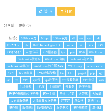
赞(
0
)
打赏
分享到：
更多
(
0
)
标签：
10Gbps带宽
1Gbps
1Gbps带宽
aff
ain
cpu
ddi
E5-2690v3
gin
H4Y Technologies LLC
hosting
http
https
iON
iON好不好
ion怎么样
iON服务器
ipv
ipv4
IPv6
iWebFusion
iWebFusion优惠码
iWebFusion官网
iWebFusion怎么样
iWebFusion测试IP
iWebFusion独立服务器
iWFHosting
iwfhosting.net
KVM
KVM虚拟
KVM虚拟架构
lan
LLC
paypal
php
rge
ssd
tps
VPS
vps云
vps云服务
vps云服务器
VPS测评
web
主机参考
主机商
主机测评
云服务
云服务器
云服务器和独立服务器
国外主机
国外主机商
大带宽
大流量
大流量服务器
大流量独立服务器
好不好
怎么样
数据中心
服务器
服务器5
服务器产品
服务器和
服务器租赁
洛杉矶