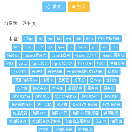
赞(
0
)
打赏
分享到：
更多
(
0
)
标签：
1Gbps
aff
ain
bil
cpu
ddi
ddos
E3独立服务器
http
https
iON
ipv
ipv4
lit
paypal
php
ssd
tps
VirMach
virmach优惠码
virmach官网
virmach怎么样
virmach服务器
VPS
vps云
vps云服务
vps云服务器
VPS测评
WHT
主机参考
主机测评
云服务
云服务器
云服务器和独立服务器
优惠码
便宜的美国vps
信用卡
圣何塞
好不好
怎么样
性价比
支付宝
数据中心
新泽西
最新消息
服务商
服务器
服务器产品
服务器和
服务器提供商
服务器特价
服务器的
服务器的服务
法兰克福
洛杉矶
特价独立服务器
独立服务器
的服务器
美国VPS
美国vps云
美国vps云服务器
美国服务
美国服务器
美国服务器提供商
美国独立服务器
芝加哥
西雅图
达拉斯
阿姆斯特丹
高性价比