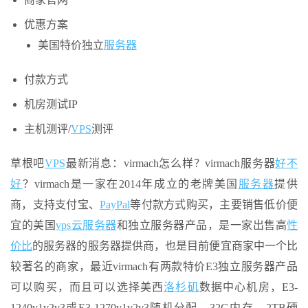
优惠方案
美国特价独立
服务器
付款方式
机房测试IP
主机测评/
VPS
测评
草根吧
VPS
最新消息：virmach怎么样？virmach服务器
好不
好
？virmach是一家在2014年成立的老牌美国
服务器
提供
商，支持支付宝、
PayPal
等付款方式购买，主要销售低价便
宜的美国
vps云
服务器
和独立服务器产品，是一家出售高
性
价比
的服务器的服务器提供商，也是目前便宜商家中一个比
较著名的商家，最近virmach有两款特价E3独立服务器产品
可以购买，而且可以选择美西
洛杉矶
数据中心机房，E3-
1240v1v2v3或E3-1270v1v2v3随机分配、32G内存、2TB硬