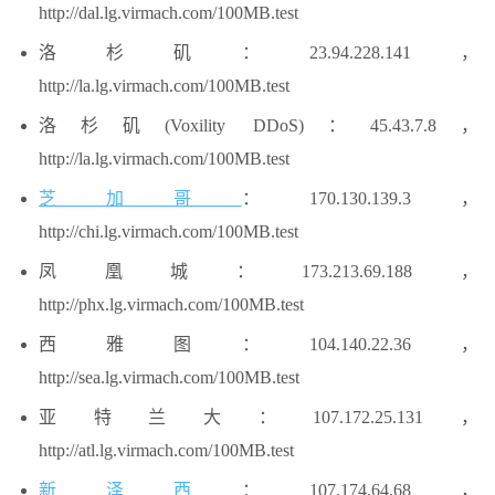
http://dal.lg.virmach.com/100MB.test
洛杉矶：23.94.228.141，
http://la.lg.virmach.com/100MB.test
洛杉矶(Voxility DDoS)：45.43.7.8，
http://la.lg.virmach.com/100MB.test
芝加哥
：170.130.139.3，
http://chi.lg.virmach.com/100MB.test
凤凰城：173.213.69.188，
http://phx.lg.virmach.com/100MB.test
西雅图：104.140.22.36，
http://sea.lg.virmach.com/100MB.test
亚特兰大：107.172.25.131，
http://atl.lg.virmach.com/100MB.test
新泽西
：107.174.64.68，