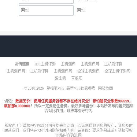
网址
友情链接
IDC主机评测
主机测评
主机测评网
主机测评网
主机测评网
主机测评网
主机测评网
全球主机测评
全球主机评测网
爱主机
草根吧
© 2010-2026
草根吧VPS_最新VPS信息参考
网站地图
切记：
数据无价！使用任何服务器都不存在绝对安全！哪怕是安全系数999999，
就怕那0.0000001
！所以一定要记住备份，最好多地备份！本站所发布内容只起综
合对比作用，非推荐引导行为
版权声明：草根吧VPS部分内容均来自网络，若无意侵犯到您的权利，请您及时
联系我们，我们将在72小时内删除相关内容！请查阅：
要求删除或断开链接侵权
网络内容的流程