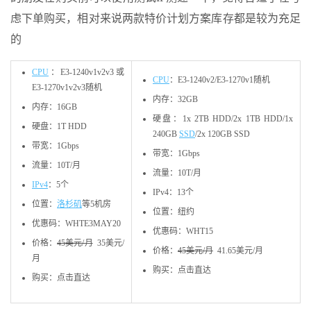
虑下单购买，相对来说两款特价计划方案库存都是较为充足
的
CPU
：E3-1240v1v2v3或
CPU
：E3-1240v2/E3-1270v1随机
E3-1270v1v2v3随机
内存：32GB
内存：16GB
硬盘：1x 2TB HDD/2x 1TB HDD/1x
硬盘：1T HDD
240GB
SSD
/2x 120GB SSD
带宽：1Gbps
带宽：1Gbps
流量：10T/月
流量：10T/月
IPv4
：5个
IPv4：13个
位置：
洛杉矶
等5机房
位置：纽约
优惠码：WHTE3MAY20
优惠码：WHT15
价格：
45美元/月
35美元/
价格：
45美元/月
41.65美元/月
月
购买：点击直达
购买：点击直达