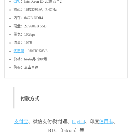
CPU
：Intel Xeon E5-2630 v3 * 2
核心：16核32线程，2.4GHz
内存：64GB DDR4
硬盘：2x 960GB SSD
带宽：10Gbps
流量：10TB
优惠码
：9J0TIOX8V3
价格：
$129/月
$99/月
购买：点击直达
付款方式
支付宝
、微信支付/财付通、
PayPal
、印度
信用卡
、
BTC（bitcoin）等