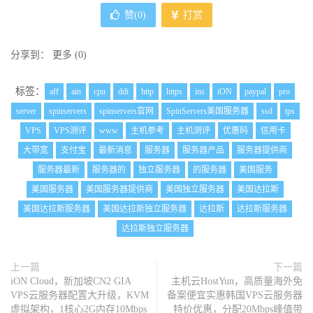
赞(
0
)
打赏
分享到：
更多
(
0
)
标签：
aff
ain
cpu
ddi
http
https
ins
iON
paypal
pro
server
spinservers
spinservers官网
SpinServers美国服务器
ssd
tps
VPS
VPS测评
www
主机参考
主机测评
优惠码
信用卡
大带宽
支付宝
最新消息
服务器
服务器产品
服务器提供商
服务器最新
服务器的
独立服务器
的服务器
美国服务
美国服务器
美国服务器提供商
美国独立服务器
美国达拉斯
美国达拉斯服务器
美国达拉斯独立服务器
达拉斯
达拉斯服务器
达拉斯独立服务器
上一篇
下一篇
iON Cloud，新加坡CN2 GIA
主机云HostYun，高质量海外免
VPS云服务器配置大升级，KVM
备案便宜实惠韩国VPS云服务器
虚拟架构，1核心2G内存10Mbps
特价优惠，分配20Mbps峰值带