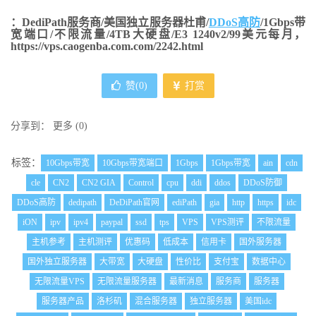
：DediPath服务商/美国独立服务器杜甫/
DDoS高防
/1Gbps带
宽端口/不限流量/4TB大硬盘/E3 1240v2/99美元每月，
https://vps.caogenba.com.com/2242.html
赞(
0
)
打赏
分享到：
更多
(
0
)
标签：
10Gbps带宽
10Gbps带宽端口
1Gbps
1Gbps带宽
ain
cdn
cle
CN2
CN2 GIA
Control
cpu
ddi
ddos
DDoS防御
DDoS高防
dedipath
DeDiPath官网
ediPath
gia
http
https
idc
iON
ipv
ipv4
paypal
ssd
tps
VPS
VPS测评
不限流量
主机参考
主机测评
优惠码
低成本
信用卡
国外服务器
国外独立服务器
大带宽
大硬盘
性价比
支付宝
数据中心
无限流量VPS
无限流量服务器
最新消息
服务商
服务器
服务器产品
洛杉矶
混合服务器
独立服务器
美国idc