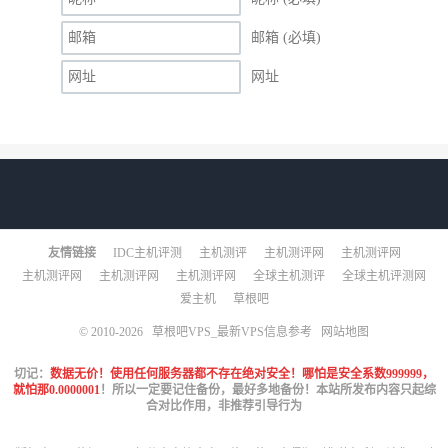
邮箱 (必填)
网址
友情链接
IDC主机评测
主机测评
主机测评网
主机测评网
主机测评网
主机测评网
主机测评网
全球主机测评
全球主机评测网
爱主机
草根吧
© 2010-2026
草根吧VPS_最新VPS信息参考
网站地图
切记：
数据无价！使用任何服务器都不存在绝对安全！哪怕是安全系数999999，
就怕那0.0000001
！所以一定要记住备份，最好多地备份！本站所发布内容只起综
合对比作用，非推荐引导行为