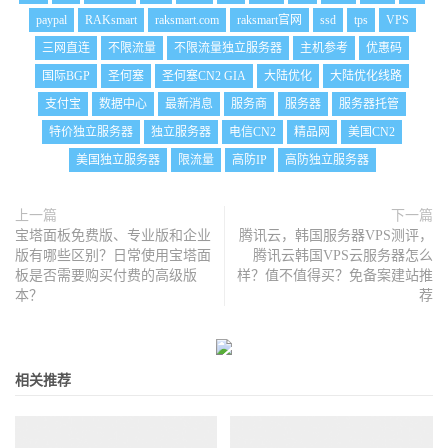
paypal
RAKsmart
raksmart.com
raksmart官网
ssd
tps
VPS
三网直连
不限流量
不限流量独立服务器
主机参考
优惠码
国际BGP
圣何塞
圣何塞CN2 GIA
大陆优化
大陆优化线路
支付宝
数据中心
最新消息
服务商
服务器
服务器托管
特价独立服务器
独立服务器
电信CN2
精品网
美国CN2
美国独立服务器
限流量
高防IP
高防独立服务器
上一篇
下一篇
宝塔面板免费版、专业版和企业
腾讯云，韩国服务器VPS测评，
版有哪些区别？日常使用宝塔面
腾讯云韩国VPS云服务器怎么
板是否需要购买付费的高级版
样？值不值得买？免备案建站推
本？
荐
相关推荐