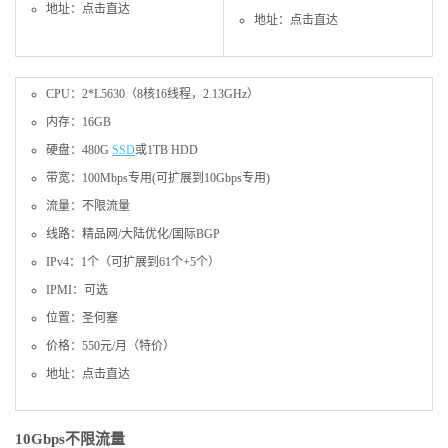
地址：点击直达
地址：点击直达
CPU：2*L5630（8核16线程，2.13GHz）
内存：16GB
硬盘：480G
SSD
或1TB HDD
带宽：100Mbps专用(可扩展到10Gbps专用)
流量：不限流量
线路：精品网/大陆优化/国际BGP
IPv4：1个（可扩展到61个+5个）
IPMI：可选
位置：圣何塞
价格：550元/月（特价）
地址：点击直达
10Gbps不限流量