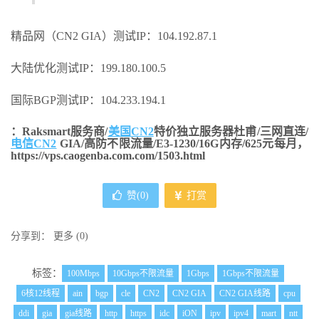
精品网（CN2 GIA）测试IP：104.192.87.1
大陆优化测试IP：199.180.100.5
国际BGP测试IP：104.233.194.1
：Raksmart服务商/
美国CN2
特价独立服务器杜甫/三网直连/
电信CN2
GIA/高防不限流量/E3-1230/16G内存/625元每月，
https://vps.caogenba.com.com/1503.html
赞(
0
)
打赏
分享到：
更多
(
0
)
标签：
100Mbps
10Gbps不限流量
1Gbps
1Gbps不限流量
6核12线程
ain
bgp
cle
CN2
CN2 GIA
CN2 GIA线路
cpu
ddi
gia
gia线路
http
https
idc
iON
ipv
ipv4
mart
ntt