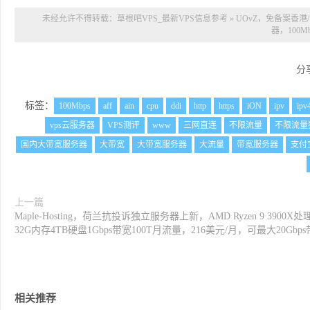
未经允许不得转载：
草根吧VPS_最新VPS信息参考
»
UOvZ，免备案香港
器，100M
分
标签：
100Mbps
aff
ain
cpu
ddi
http
https
iON
ipv
ipv
vps云服务器
VPS测评
www
三网直连
不限流量
不限流量
国内大带宽服务器
大带宽
大带宽服务器
大流量
带宽服务器
支付
上一篇
Maple-Hosting，荷兰抗投诉独立服务器上新，AMD Ryzen 9 3900X处
32G内存4TB硬盘1Gbps带宽100T月流量，216美元/月，可最大20Gbp
相关推荐