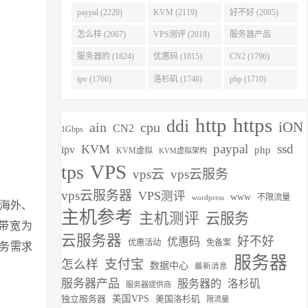
(2275)
paypal (2220)
KVM (2119)
好不好 (2085)
怎么样 (2067)
VPS测评 (2018)
服务器产品
(1938)
服务器的 (1824)
优惠码 (1815)
CN2 (1796)
ipv (1766)
洛杉矶 (1748)
php (1710)
http
https
ddi
iON
ain
cpu
CN2
1Gbps
paypal
ssd
KVM
ipv
php
KVM虚拟
KVM虚拟架构
VPS
tps
vps云
vps云服务
vps云服务器
VPS测评
www
不限流量
wordpress
海外、
主机参考
主机测评
云服务
的带宽为
云服务器
好不好
优惠码
优惠活动
免备案
务需求
服务器
支付宝
怎么样
数据中心
最新消息
服务器产品
服务器的
洛杉矶
服务器提供商
独立服务器
美国VPS
美国洛杉矶
限流量