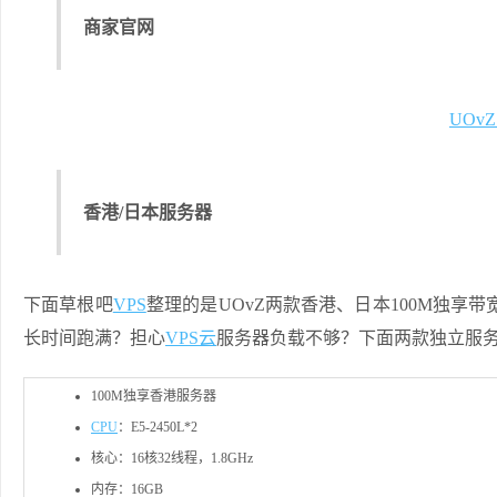
商家官网
UOv
香港/日本服务器
下面草根吧
VPS
整理的是UOvZ两款香港、日本100M独享
长时间跑满？担心
VPS云
服务器负载不够？下面两款独立服
100M独享香港服务器
CPU
：E5-2450L*2
核心：16核32线程，1.8GHz
内存：16GB