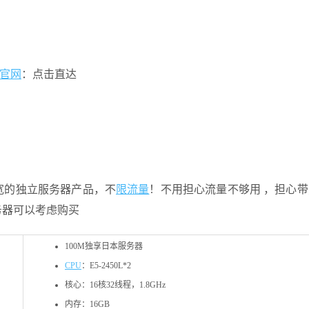
Z官网
：点击直达
带宽的独立服务器产品，不
限流量
！不用担心流量不够用 ，担心
务器可以考虑购买
100M独享日本服务器
CPU
：E5-2450L*2
核心：16核32线程，1.8GHz
内存：16GB