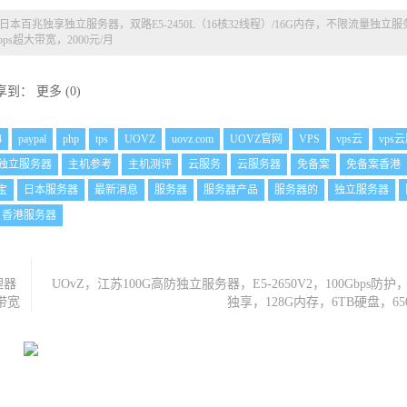
/日本百兆独享独立服务器，双路E5-2450L（16核32线程）/16G内存，不限流量独立服
bps超大带宽，2000元/月
享到：
更多
(
0
)
4
paypal
php
tps
UOVZ
uovz.com
UOVZ官网
VPS
vps云
vps
独立服务器
主机参考
主机测评
云服务
云服务器
免备案
免备案香港
宝
日本服务器
最新消息
服务器
服务器产品
服务器的
独立服务器
香港服务器
理器
UOvZ，江苏100G高防独立服务器，E5-2650V2，100Gbps防护，3
s带宽
独享，128G内存，6TB硬盘，6