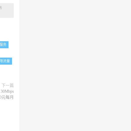
务
云服务
限流量
下一篇
0Mbps
50元每月