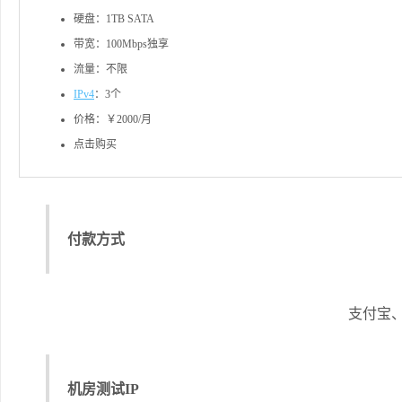
硬盘：1TB SATA
带宽：100Mbps独享
流量：不限
IPv4
：3个
价格：￥2000/月
点击购买
付款方式
支付宝、
机房测试IP