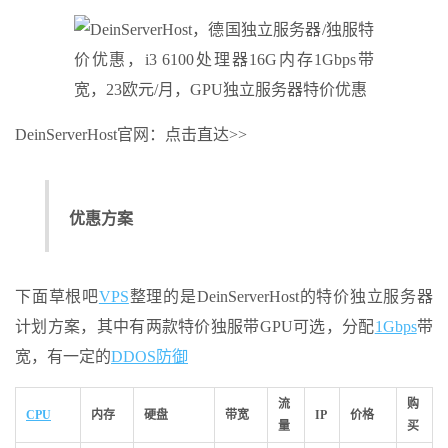
DeinServerHost官网：点击直达>>
优惠方案
下面草根吧
VPS
整理的是DeinServerHost的特价独立服务器
计划方案，其中有两款特价独服带GPU可选，分配
1Gbps
带
宽，有一定的
DDOS防御
流
购
CPU
内存
硬盘
带宽
IP
价格
量
买