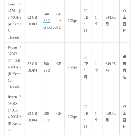
Core i7
4770 @
30
点
240 GB
3.40GHz
32 GB
TB
1
€44.95/
击
SSD
+
1Gbps
(4 Kerne
DDR3
/
个
月
直
GTX1050TI
8
月
达
Threads)
Ryzen 7
3700X
30
点
@ 3.6-
32 GB
500 GB
TB
1
€49.95/
击
4.40GHz
1Gbps
DDR4
SSD
/
个
月
直
(8 Kerne
月
达
16
Threads)
Ryzen 7
5800X
30
点
@ 3.80 –
32 GB
500 GB
TB
1
€59.95/
击
4.70GHz
1Gbps
DDR4
SSD
/
个
月
直
(8 Kerne
月
达
16