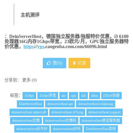
主机测评
：DeinServerHost，德国独立服务器/独服特价优惠，i3 6100
处理器16G内存1Gbps带宽，23欧元/月，GPU独立服务器特
价优惠，
https
://
vps
.caogenba.com.com/66096.html
赞(
0
)
打赏
分享到：
更多
(
0
)
标签：
1Gbps
1Gbps带宽
ain
cpu
ddi
ddos
DDoS防御
DeinServerHost
deinserverhost api
deinserverhost erfahrung
deinserverhost minecraft
deinserverhost st?rung
deinserverhost support
deinserverhost优惠
deinserverhost优惠码
deinserverhost便宜服务器
deinserverhost好不好
deinserverhost好吗
DeinServerHost官网