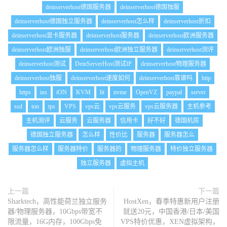
deinserverhost德国服务器
deinserverhost德国独服
deinserverhost德国独立服务器
deinserverhost怎么样
deinserverhost折扣
deinserverhost显卡服务器
deinserverhost服务器
deinserverhost欧洲服务器
deinserverhost欧洲独服
deinserverhost欧洲独立服务器
deinserverhost测评
deinserverhost测试
DeinServerHost测试IP
deinserverhost物理服务器
deinserverhost独服
deinserverhost速度如何
deinserverhost靠谱吗
http
https
ins
iON
KVM
lit
nvme
OpenVZ
paypal
server
ssd
ton
tps
VPS
vps云
vps云服务
vps云服务器
主机参考
主机测评
云服务
云服务器
信用卡
好不好
德国机房
德国独立服务器
怎么样
性价比
服务器
服务器怎么
服务器怎么样
服务器特价
服务器的
物理服务器
特价独立服务器
独立服务器
虚拟主机
上一篇
下一篇
Sharktech，高性能荷兰独立服务
HostXen，春季特惠新用户注册
器/物理服务器，10Gbps带宽不
就送20元，中国香港/日本/美国
限流量，16G内存，100Gbps免
VPS特价优惠，XEN虚拟架构，