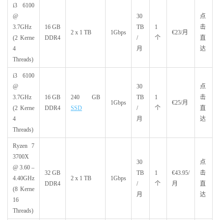
i3 6100
@
30
点
3.7GHz
16 GB
TB
1
击
2 x 1 TB
1Gbps
€23/月
(2 Kerne
DDR4
/
个
直
4
月
达
Threads)
i3 6100
@
30
点
3.7GHz
16 GB
240 GB
TB
1
击
1Gbps
€25/月
(2 Kerne
DDR4
SSD
/
个
直
4
月
达
Threads)
Ryzen 7
3700X
30
点
@ 3.60 –
32 GB
TB
1
€43.95/
击
4.40GHz
2 x 1 TB
1Gbps
DDR4
/
个
月
直
(8 Kerne
月
达
16
Threads)