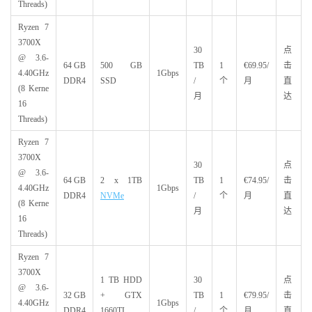
Threads)
Ryzen 7
3700X
30
点
@ 3.6-
64 GB
500 GB
TB
1
€69.95/
击
4.40GHz
1Gbps
DDR4
SSD
/
个
月
直
(8 Kerne
月
达
16
Threads)
Ryzen 7
3700X
30
点
@ 3.6-
64 GB
2 x 1TB
TB
1
€74.95/
击
4.40GHz
1Gbps
DDR4
NVMe
/
个
月
直
(8 Kerne
月
达
16
Threads)
Ryzen 7
3700X
1 TB HDD
30
点
@ 3.6-
32 GB
+ GTX
TB
1
€79.95/
击
4.40GHz
1Gbps
DDR4
1660TI
/
个
月
直