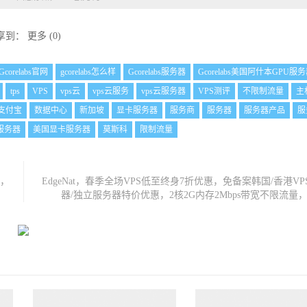
享到：
更多
(
0
)
Gcorelabs官网
gcorelabs怎么样
Gcorelabs服务器
Gcorelabs美国阿什本GPU服
tps
VPS
vps云
vps云服务
vps云服务器
VPS测评
不限制流量
主
支付宝
数据中心
新加坡
显卡服务器
服务商
服务器
服务器产品
服
服务器
美国显卡服务器
莫斯科
限制流量
权，
EdgeNat，春季全场VPS低至终身7折优惠，免备案韩国/香港V
器/独立服务器特价优惠，2核2G内存2Mbps带宽不限流量，