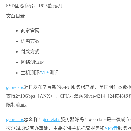
文章目录
商家官网
优惠方案
付款方式
网络测试IP
主机测评/
VPS
测评
gcorelabs
近日发布了最新的GPU服务器产品，美国阿什本数据中
支持2*10Gbps（ANX），CPU为双路Silver-4214（24核4
限制流量。
gcorelabs
怎么样？
gcorelabs
服务器好吗？gcorelabs是一家成立
彼尔姆均设有办事处，主要提供主机托管服务和
VPS云
服务器