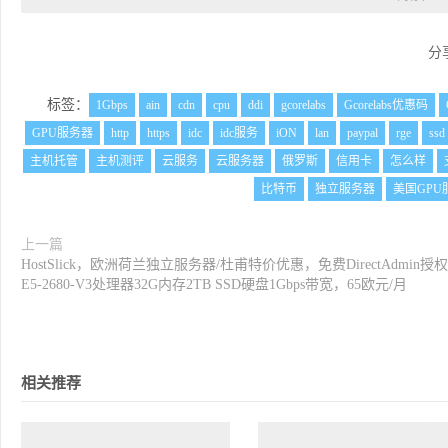
分
标签：
1Gbps
ain
cdn
cpu
ddi
gcorelabs
Gcorelabs优惠码
GPU服务器
http
https
idc
idc服务
iON
lan
paypal
rge
ssd
主机托管
主机测评
云服务
云服务器
俄罗斯
信用卡
怎么样
比特币
独立服务器
美国GPU
上一篇
HostSlick，欧洲荷兰独立服务器/杜甫特价优惠，免费DirectAdmin授
E5-2680-V3处理器32G内存2TB SSD硬盘1Gbps带宽，65欧元/月
相关推荐