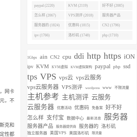
(2275)
paypal (2220)
KVM (2119)
好不好 (2085)
怎么样 (2067)
VPS测评 (2018)
服务器产品
(1938)
服务器的 (1824)
优惠码 (1815)
CN2 (1796)
ipv (1766)
洛杉矶 (1748)
php (1710)
http
https
ddi
iON
ain
cpu
CN2
1Gbps
paypal
ssd
KVM
ipv
php
KVM虚拟
KVM虚拟架构
VPS
tps
vps云
vps云服务
vps云服务器
VPS测评
www
不限流量
wordpress
i，网卡
主机参考
主机测评
云服务
欧元，不
云服务器
好不好
优惠码
优惠活动
免备案
服务器
支付宝
怎么样
数据中心
最新消息
斯克和
服务器产品
服务器的
洛杉矶
服务器提供商
独立服务器
美国VPS
美国洛杉矶
限流量
稳定性都