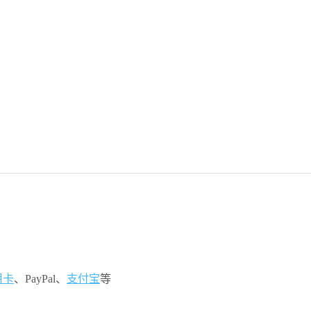
用卡
、PayPal、
支付宝
等