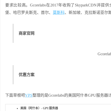
要求比较高。Gcorelabs在2017年收购了SkyparkCDN并提
堡、哈巴罗夫斯克、首尔、
莫斯科
、新加坡、克拉斯诺亚尔
商家官网
Gcor
优惠方案
下面草根吧
VPS
整理的是Gcorelabs的美国阿什本GPU服务
美国（阿什本）- GPU服务器