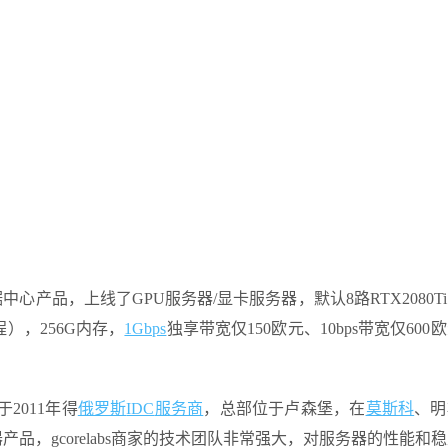
心产品，上线了GPU服务器/显卡服务器，默认8路RTX2080T
8线程），256G内存，
1Gbps
独享带宽仅150欧元、10bps带宽仅600
于2011年得
俄罗斯
IDC
服务商
，总部位于卢森堡，在
莫斯科
、明
产品，gcorelabs商家的技术团队非常强大，对服务器的性能和