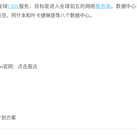
供全球
CDN
服务，目标是进入全球前五的网络
服务商
，数据中心
斯克、阿什本和叶卡捷琳堡等八个数据中心。
elabs官网：点击直达
器计划方案