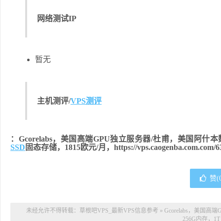
网络测试IP
暂无
主机测评/
VPS测评
：Gcorelabs，美国高端GPU独立服务器/杜甫，美国阿什本数据中
SSD
固态存储，1815欧元/月，https://vps.caogenba.com.com/63
赞(
未经允许不得转载：
草根吧VPS_最新VPS信息参考
»
Gcorelabs，美国高
256G内存，1T