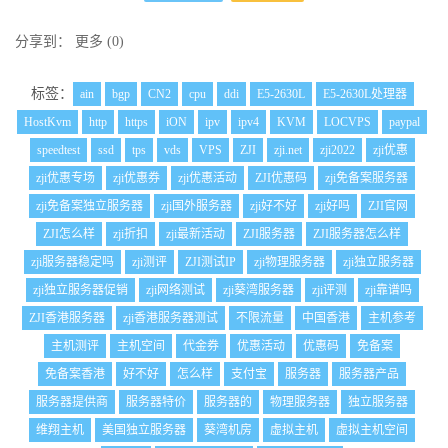
分享到：
更多
(
0
)
标签：
ain
bgp
CN2
cpu
ddi
E5-2630L
E5-2630L处理器
HostKvm
http
https
iON
ipv
ipv4
KVM
LOCVPS
paypal
speedtest
ssd
tps
vds
VPS
ZJI
zji.net
zji2022
zji优惠
zji优惠专场
zji优惠券
zji优惠活动
ZJI优惠码
zji免备案服务器
zji免备案独立服务器
zji国外服务器
zji好不好
zji好吗
ZJI官网
ZJI怎么样
zji折扣
zji最新活动
ZJI服务器
ZJI服务器怎么样
zji服务器稳定吗
zji测评
ZJI测试IP
zji物理服务器
zji独立服务器
zji独立服务器促销
zji网络测试
zji葵湾服务器
zji评测
zji靠谱吗
ZJI香港服务器
zji香港服务器测试
不限流量
中国香港
主机参考
主机测评
主机空间
代金券
优惠活动
优惠码
免备案
免备案香港
好不好
怎么样
支付宝
服务器
服务器产品
服务器提供商
服务器特价
服务器的
物理服务器
独立服务器
维翔主机
美国独立服务器
葵湾机房
虚拟主机
虚拟主机空间