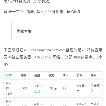
单八折终身优惠（长期有效）
葵湾一/二/三 招牌机型七折终身优惠：
kw30off
优惠方案
下面草根吧VPSvps.caogenba.com.com整理的是ZJI特价香港
葵湾独立服务器，CN2+
BGP
网络，分配10Mbps带宽、2个
IPv4
CPU
内存
硬盘
带宽
IPv4
价格
购买
Intel
480GB
450元/
点击直
E3-
16GB
10Mbps
2个
SSD
月
达
1230
Intel
480GB
450元/
点击直