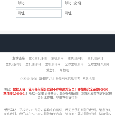
邮箱 (必填)
网址
友情链接
IDC主机评测
主机测评
主机测评网
主机测评网
主机测评网
主机测评网
主机测评网
全球主机测评
全球主机评测网
爱主机
草根吧
© 2010-2026
草根吧VPS_最新VPS信息参考
网站地图
切记：
数据无价！使用任何服务器都不存在绝对安全！哪怕是安全系数999999，
就怕那0.0000001
！所以一定要记住备份，最好多地备份！本站所发布内容只起综
合对比作用，非推荐引导行为
版权声明：草根吧VPS部分内容均来自网络，若无意侵犯到您的权利，请您及时
联系我们，我们将在72小时内删除相关内容！请查阅：
要求删除或断开链接侵权