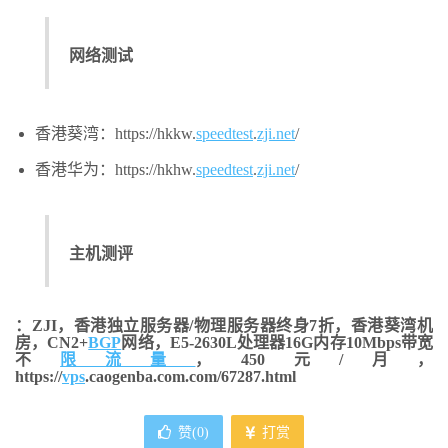
网络测试
香港葵湾：https://hkkw.
speedtest
.
zji.net
/
香港华为：https://hkhw.
speedtest
.
zji.net
/
主机测评
：ZJI，香港独立服务器/物理服务器终身7折，香港葵湾机
房，CN2+
BGP
网络，E5-2630L处理器16G内存10Mbps带宽
不
限流量
，450元/月，
https://
vps
.caogenba.com.com/67287.html
赞(
0
)
打赏