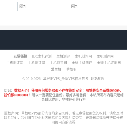
网址
友情链接
IDC主机评测
主机测评
主机测评网
主机测评网
主机测评网
主机测评网
主机测评网
全球主机测评
全球主机评测网
爱主机
草根吧
© 2010-2026
草根吧VPS_最新VPS信息参考
网站地图
切记：
数据无价！使用任何服务器都不存在绝对安全！哪怕是安全系数999999，
就怕那0.0000001
！所以一定要记住备份，最好多地备份！本站所发布内容只起综
合对比作用，非推荐引导行为
版权声明：草根吧VPS部分内容均来自网络，若无意侵犯到您的权利，请您及时
联系我们，我们将在72小时内删除相关内容！请查阅：
要求删除或断开链接侵权
网络内容的流程