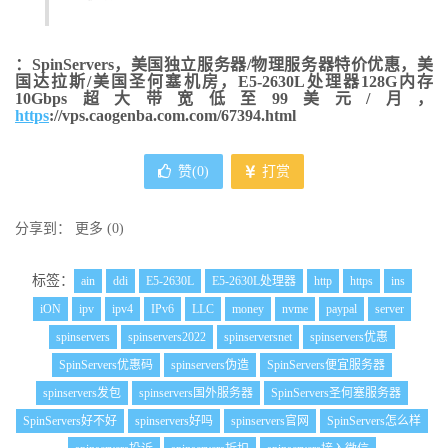
：SpinServers，美国独立服务器/物理服务器特价优惠，美
国达拉斯/美国圣何塞机房，E5-2630L处理器128G内存
10Gbps超大带宽低至99美元/月，
https
://vps.caogenba.com.com/67394.html
赞(
0
)
打赏
分享到：
更多
(
0
)
标签：
ain
ddi
E5-2630L
E5-2630L处理器
http
https
ins
iON
ipv
ipv4
IPv6
LLC
money
nvme
paypal
server
spinservers
spinservers2022
spinserversnet
spinservers优惠
SpinServers优惠码
spinservers伪造
SpinServers便宜服务器
spinservers发包
spinservers国外服务器
SpinServers圣何塞服务器
SpinServers好不好
spinservers好吗
spinservers官网
SpinServers怎么样