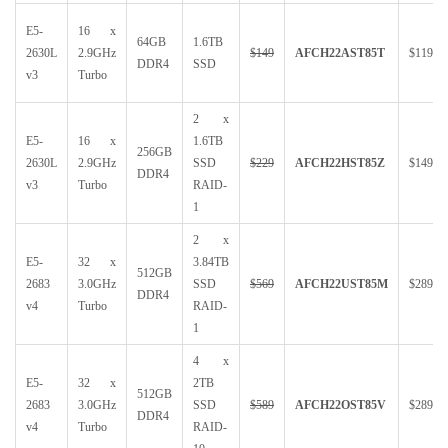
E5-
16 x
64GB
1.6TB
2630L
2.9GHz
$149
AFCH22AST85T
$119
DDR4
SSD
v3
Turbo
2 x
E5-
16 x
1.6TB
256GB
2630L
2.9GHz
SSD
$229
AFCH22HST85Z
$149
DDR4
v3
Turbo
RAID-
1
2 x
E5-
32 x
3.84TB
512GB
2683
3.0GHz
SSD
$569
AFCH22UST85M
$289
DDR4
v4
Turbo
RAID-
1
4 x
E5-
32 x
2TB
512GB
2683
3.0GHz
SSD
$589
AFCH22OST85V
$289
DDR4
v4
Turbo
RAID-