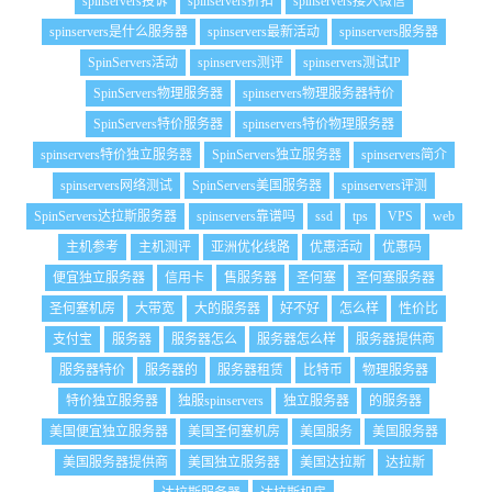
spinservers投诉
spinservers折扣
spinservers接入微信
spinservers是什么服务器
spinservers最新活动
spinservers服务器
SpinServers活动
spinservers测评
spinservers测试IP
SpinServers物理服务器
spinservers物理服务器特价
SpinServers特价服务器
spinservers特价物理服务器
spinservers特价独立服务器
SpinServers独立服务器
spinservers简介
spinservers网络测试
SpinServers美国服务器
spinservers评测
SpinServers达拉斯服务器
spinservers靠谱吗
ssd
tps
VPS
web
主机参考
主机测评
亚洲优化线路
优惠活动
优惠码
便宜独立服务器
信用卡
售服务器
圣何塞
圣何塞服务器
圣何塞机房
大带宽
大的服务器
好不好
怎么样
性价比
支付宝
服务器
服务器怎么
服务器怎么样
服务器提供商
服务器特价
服务器的
服务器租赁
比特币
物理服务器
特价独立服务器
独服spinservers
独立服务器
的服务器
美国便宜独立服务器
美国圣何塞机房
美国服务
美国服务器
美国服务器提供商
美国独立服务器
美国达拉斯
达拉斯