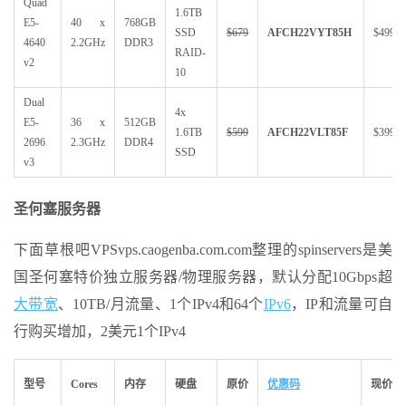
Quad
1.6TB
E5-
40 x
768GB
SSD
$679
AFCH22VYT85H
$499
4640
2.2GHz
DDR3
RAID-
v2
10
Dual
4x
E5-
36 x
512GB
1.6TB
$599
AFCH22VLT85F
$399
2696
2.3GHz
DDR4
SSD
v3
圣何塞服务器
下面草根吧VPSvps.caogenba.com.com整理的spinservers是美
国圣何塞特价独立服务器/物理服务器，默认分配10Gbps超
大带宽
、10TB/月流量、1个IPv4和64个
IPv6
，IP和流量可自
行购买增加，2美元1个IPv4
型号
Cores
内存
硬盘
原价
优惠码
现价