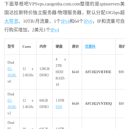
下面草根吧VPSvps.caogenba.com.com整理的是spinservers美
国达拉斯特价独立服务器/物理服务器，默认分配10Gbps超
大带宽
、10TB/月流量、1个
IPv4
和64个
IPv6
，IP和流量可自
行购买增加，2美元1个
IPv4
型号
Cores
内存
硬盘
原价
优惠码
现价
4 x
Dual
2TB
E5-
12 x
128GB
HDD
$119
AFCH22VRT85E
$99
2630L
2.0GHz
DDR3
RAID-
v0
10
Dual
E5-
12 x
64GB
1.6TB
$129
AFCH22VNT85Q
$89
2630L
2.4GHz
DDR3
SSD
v2
Dual