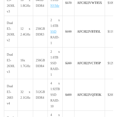
E5-
16 x
64GB
1.6TB
$179
AFCH22VWT85X
$109
2630L
1.8GHz
DDR4
NVMe
v3
2 x
Dual
1.6TB
E5-
12 x
256GB
SSD
$199
AFCH22VBT85L
$119
2630L
2.4GHz
DDR3
RAID-
v2
1
2 x
Dual
1.6TB
E5-
16x
256GB
SSD
$209
AFCH22VCT85P
$129
2630L
1.7GHz
DDR4
RAID-
v3
1
4 x
Dual
1.92TB
E5-
32 x
512GB
SSD
$499
AFCH22VQT85K
$269
2683
2.1GHz
DDR4
RAID-
v4
10
4 x