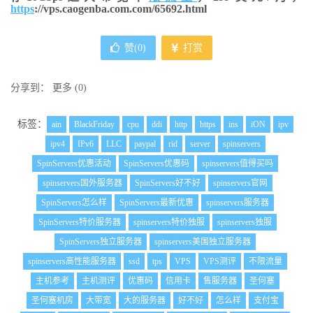
https
://vps.caogenba.com.com/65692.html
赞(
0
)
打赏
分享到：
更多
(
0
)
标签：
ain
BlackFriday
cpu
ddi
http
https
ins
iON
ipv
ipv4
IPv6
LLC
paypal
rid
server
spinservers
SpinServers优惠活动
SpinServers优惠码
spinservers值得买吗
spinservers国外服务器
SpinServers好不好
spinservers官网
SpinServers怎么样
SpinServers最新优惠
spinservers服务器
SpinServers特价服务器
spinservers特价独服
spinservers独服
SpinServers独立服务器
spinservers美国独立服务器
spinservers高性能服务器
ssd
tps
VPS
VPS测评
不限流量
主机参考
主机测评
优惠码
信用卡
售服务器
圣何塞
圣何塞机房
大带宽
大的服务器
好不好
怎么样
支付宝