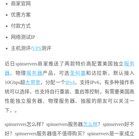
商家官网
优惠方案
付款方式
网络测试IP
主机测评/
VPS
测评
近日spinservers商家推送了两款特价高配置美国独立
服务
器
、物理
服务器
产品，可选
圣何塞
和达拉斯，默认接入
10Gbps超
大带宽
，分配一个
IPv4
，支持IPv6，有多种操作系
统可以选择，也支持自行重装、重启等控制，有需要美国高
性能独立服务器、物理服务器、独服的朋友可以关注一
下，。
spinservers怎么样？spinservers服务器
怎么样
？spinservers好不
好？spinservers服务器值不值得购买？spinservers是一家成立