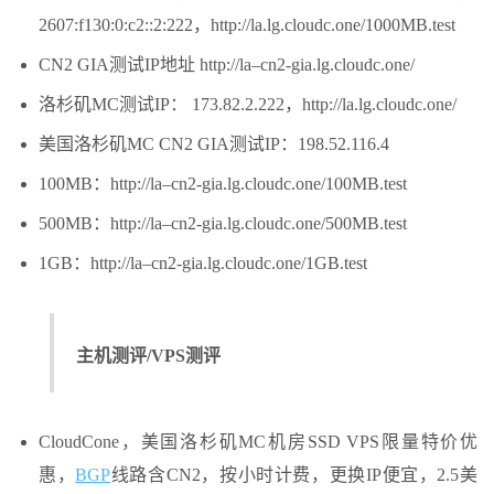
2607:f130:0:c2::2:222，http://la.lg.cloudc.one/1000MB.test
CN2 GIA测试IP地址 http://la–cn2-gia.lg.cloudc.one/
洛杉矶MC测试IP： 173.82.2.222，http://la.lg.cloudc.one/
美国洛杉矶MC CN2 GIA测试IP：198.52.116.4
100MB：http://la–cn2-gia.lg.cloudc.one/100MB.test
500MB：http://la–cn2-gia.lg.cloudc.one/500MB.test
1GB：http://la–cn2-gia.lg.cloudc.one/1GB.test
主机测评/VPS测评
CloudCone，美国洛杉矶MC机房SSD VPS限量特价优
惠，
BGP
线路含CN2，按小时计费，更换IP便宜，2.5美