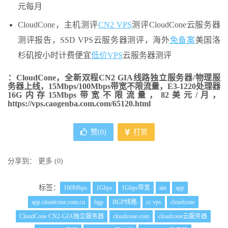
元每月
CloudCone，主机测评
CN2 VPS
测评CloudCone云服务器
测评报告，SSD VPS云服务器测评，海外
免备案
美国洛
杉矶按小时计费便宜
低价VPS
云服务器测评
：CloudCone，全新双程CN2 GIA线路独立服务器/物理服
务器上线，15Mbps/100Mbps带宽不限流量，E3-1220处理器
16G内存15Mbps带宽不限流量，82美元/月，
https://vps.caogenba.com.com/65120.html
赞(
0
)
打赏
分享到：
更多
(
0
)
标签：
100Mbps
1Gbps
1Gbps带宽
ain
app
app.cloudcone.com.cn
bgp
BGP线路
cc vps
cloudcone
CloudCone CN2-GIA独立服务器
cloudcone.com
cloudcone云服务器