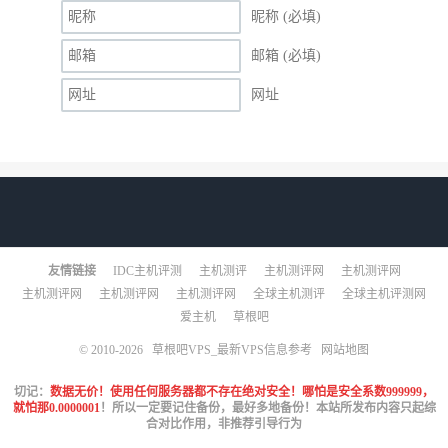
昵称 (必填)
邮箱 (必填)
网址
友情链接
IDC主机评测
主机测评
主机测评网
主机测评网
主机测评网
主机测评网
主机测评网
全球主机测评
全球主机评测网
爱主机
草根吧
© 2010-2026
草根吧VPS_最新VPS信息参考
网站地图
切记：
数据无价！使用任何服务器都不存在绝对安全！哪怕是安全系数999999，
就怕那0.0000001
！所以一定要记住备份，最好多地备份！本站所发布内容只起综
合对比作用，非推荐引导行为