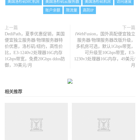
美国洛杉矶MC机房
美国洛杉矶云服务器
美国洛杉矶机房
访问速度
账户余额
限流量
高防IP
上一篇
下一篇
DediPath，夏季优惠促销，美国
iWebFusion，国外高配便宜独立
便宜独立服务器/物理服务器特
服务器/物理服务器改版升级，
价优惠，洛杉矶/纽约，高性价
多机房可选，默认1Gbps带宽，
比，E3-1240v2处理器16G内存
可升级至10Gbps带宽，E3-
1Gbps带宽，免费20Gbps ddos防
1230v3处理器16G内存，49美元/
御，39美元/月
月
相关推荐