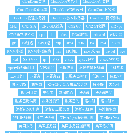
CloudCone官网
CloudCone怎么样
CloudCone新官网
CloudCone最新优惠
CloudCone最新官网
CloudCone服务器
CloudCone物理服务器
CloudCone独立服务器
CloudCone网络测试
CN2
CN2 GIA
CN2 GIA线路
CN2 GT
CN2 GT线路
cn2 vps
CN2独立服务器
cpu
ddi
ddos
DDoS防御
edicated
e服务器
gia
gia线路
GP线路
http
https
iON
ipv
ipv4
KVM
KVM虚拟
KVM虚拟架构
lan
MC机房
mc机房vps
paypal
rge
ssd
SSD VPS
tps
VPS
vps云
vps云服务
vps云服务器
vps云服务器测评
VPS测评
不限流量
不限流量服务器
主机参考
主机测评
云服务
云服务器
云服务器测评
低价vps
便宜VP
便宜VPS
免备案
双程CN2-GIA 独立服务器
好不好
怎么样
按小时计费
支付宝
数据中心
服务器
服务器产品
服务器提供商
服务器测评
服务器的
洛杉矶
洛杉矶MC
洛杉矶MC机房
洛杉矶云服务器
洛杉矶机房
海外免备案
物理服务器
独立服务器
美国cn2 gia服务器租用
美国便宜vps
美国服务
美国服务器
美国服务器提供商
美国洛杉矶