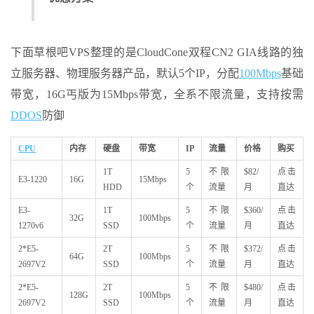
下面草根吧VPS整理的是CloudCone双程CN2 GIA线路的独
立服务器、物理服务器产品，默认5个IP，分配
100Mbps
基础
带宽，16G丐版为15Mbps带宽，全系不限流量，支持按需
DDOS
防御
CPU
内存
硬盘
带宽
IP
流量
价格
购买
1T
5
不限
$82/
点击
E3-1220
16G
15Mbps
HDD
个
流量
月
直达
E3-
1T
5
不限
$360/
点击
32G
100Mbps
1270v6
SSD
个
流量
月
直达
2*E5-
2T
5
不限
$372/
点击
64G
100Mbps
2697V2
SSD
个
流量
月
直达
2*E5-
2T
5
不限
$480/
点击
128G
100Mbps
2697V2
SSD
个
流量
月
直达