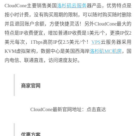
CloudCone主要销售美国
洛杉矶
云服务
器产品，优势特点是
按小时计费，没有购买周期的限制，可以随时购买随时删除
并且退回账户余额，方便快捷灵活！另外CloudCone最大的
特点是IP收费便宜，增加普通IP收费是1美元/个，更换IP仅2
美元每次，1Tbps高防IP仅2.5美元/个！
VPS
云服务器采用
KVM虚拟架构，数据中心是美国西海岸
洛杉矶
MC机房
，国
内电信、联通直连，访问速度友好。
商家官网
CloudCone最新官网地址：点击直达
优惠方案