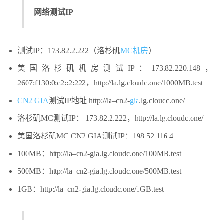
网络测试IP
测试IP：173.82.2.222（洛杉矶
MC机房
）
美国洛杉矶机房测试IP：173.82.220.148，
2607:f130:0:c2::2:222，http://la.lg.cloudc.one/1000MB.test
CN2
GIA
测试IP地址 http://la–cn2-
gia
.lg.cloudc.one/
洛杉矶MC测试IP： 173.82.2.222，http://la.lg.cloudc.one/
美国洛杉矶MC CN2 GIA测试IP：198.52.116.4
100MB：http://la–cn2-gia.lg.cloudc.one/100MB.test
500MB：http://la–cn2-gia.lg.cloudc.one/500MB.test
1GB：http://la–cn2-gia.lg.cloudc.one/1GB.test