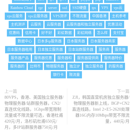
Rainbow Cloud
rge
server
ssd
SSD硬盘
tps
VPS
vps云
vps云服务
vps云服务器
VPS测评
不限流量
中国香港
主机参考
主机测评
云服务
云服务器
云服务器和独立服务器
优惠活动
优惠码
信用卡
好不好
彩虹数据
彩虹网络
怎么样
支付宝
数据中心
日本多ip服务器
日本服务器
日本服务器商家
日本服务器租用
日本独立服务器
日本站群服务器
服务商
服务器
服务器产品
服务器优惠
服务器和
服务器提供商
服务器特价
服务器的
比特币
物理服务器
独立IP
独立服务器
的服务器
银行卡
限流量
上一篇
下一篇
80VPS，香港、美国独立服务器/
ZJI，韩国直营机房独立服务器/
物理服务器/站群服务器，CN2/
物理服务器新上线，BGP+CN2
直连优化线路，1Gbps带宽限制
直连线路，Intel 2×E5-2620处理
流量或不限流量可选，香港杜甫
器16G内存10Mbps带宽不限流
420元/月，洛杉矶杜甫650元/
量，440元/月
月，多IP站群服务器750元/月