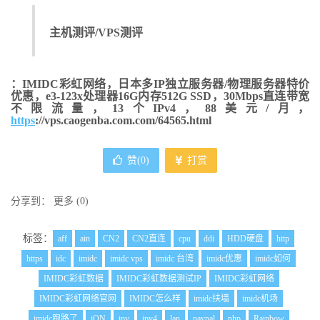
主机测评/VPS测评
：IMIDC彩虹网络，日本多IP独立服务器/物理服务器特价
优惠，e3-123x处理器16G内存512G SSD，30Mbps直连带宽
不限流量，13个IPv4，88美元/月，
https
://vps.caogenba.com.com/64565.html
赞(
0
)
打赏
分享到：
更多
(
0
)
标签：
aff
ain
CN2
CN2直连
cpu
ddi
HDD硬盘
http
https
idc
imidc
imidc vps
imidc 台湾
imidc优惠
imidc如何
IMIDC彩虹数据
IMIDC彩虹数据测试IP
IMIDC彩虹网络
IMIDC彩虹网络官网
IMIDC怎么样
imidc扶墙
imidc机场
imidc跑路了
iON
ipv
ipv4
lan
paypal
php
Rainbow