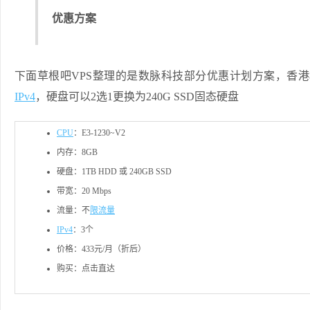
优惠方案
下面草根吧VPS整理的是数脉科技部分优惠计划方案，香港机
IPv4
，硬盘可以2选1更换为240G SSD固态硬盘
CPU
：E3-1230~V2
内存：8GB
硬盘：1TB HDD 或 240GB SSD
带宽：20 Mbps
流量：不
限流量
IPv4
：3个
价格：433元/月（折后）
购买：点击直达