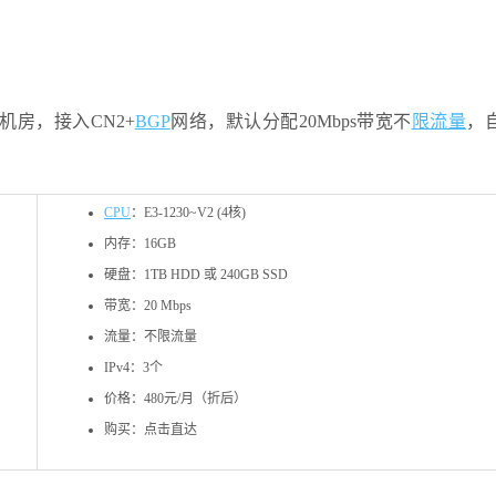
房，接入CN2+
BGP
网络，默认分配20Mbps带宽不
限流量
，
CPU
：E3-1230~V2 (4核)
内存：16GB
硬盘：1TB HDD 或 240GB SSD
带宽：20 Mbps
流量：不限流量
IPv4：3个
价格：480元/月（折后）
购买：点击直达