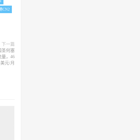
品
港CN2
下一篇
国圣何塞
流量，46
美元/月