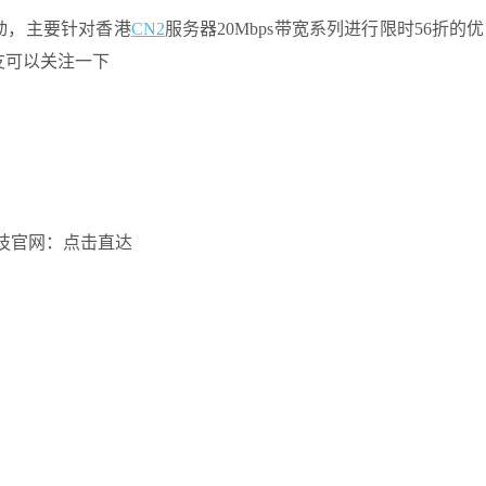
动，主要针对香港
CN2
服务器20Mbps带宽系列进行限时56折的
友可以关注一下
技官网：点击直达