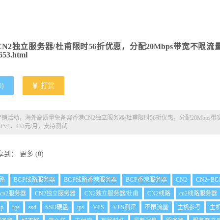
CN2独立服务器/杜甫限时56折优惠，分配20Mbps带宽不限流
653.html
0
)
打赏
销活动，海外高质量免备案香港CN2独立服务器/杜甫限时56折优惠，分配20Mbps带
Pv4，433元/月，支持测试
享到：
更多
(
0
)
线路
BGP线路服务器
BGP线路香港服务器
BGP香港服务器
CN2
CN2+B
cn2服务器
CN2独立服务器
CN2独立服务器/杜甫
CN2线路
cn2线路服务器
hp
rge
ssd
SSD硬盘
tps
VPS
VPS测评
不限流量
主机参考
主