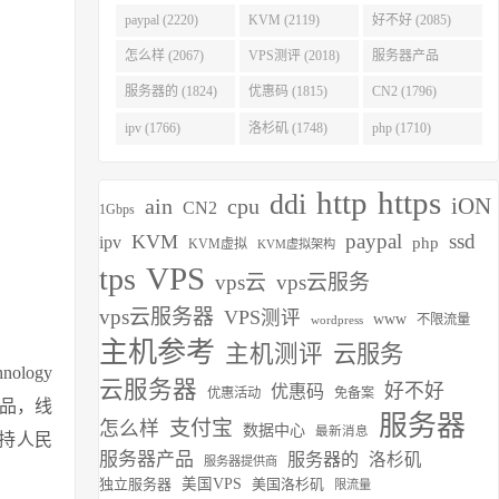
(2275)
paypal (2220)
KVM (2119)
好不好 (2085)
怎么样 (2067)
VPS测评 (2018)
服务器产品
(1938)
服务器的 (1824)
优惠码 (1815)
CN2 (1796)
ipv (1766)
洛杉矶 (1748)
php (1710)
http
https
ddi
iON
ain
cpu
CN2
1Gbps
paypal
ssd
KVM
ipv
php
KVM虚拟
KVM虚拟架构
VPS
tps
vps云
vps云服务
vps云服务器
VPS测评
www
不限流量
wordpress
主机参考
主机测评
云服务
ology
云服务器
好不好
优惠码
优惠活动
免备案
产品，线
服务器
支付宝
怎么样
数据中心
最新消息
持人民
服务器产品
服务器的
洛杉矶
服务器提供商
独立服务器
美国VPS
美国洛杉矶
限流量