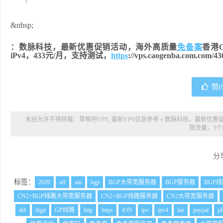
&nbsp;
：数脉科技，最新优惠促销活动，海外高质量
免备案
香港
iPv4，433元/月，支持测试，
https
://vps.caogenba.com.com/43
赞(
未经允许不得转载：
草根吧VPS_最新VPS信息参考
»
数脉科技，最新优惠促
限流量，3个i
分
标签：
2020
aff
ain
bgp
BGP大带宽服务器
BGP服务器
BGP
CN2+BGP线路大带宽服务器
CN2+BGP线路服务器
CN2大带宽服务器
ddi
digit
GP线路
http
https
iON
ipv
ipv4
lan
paypal
p