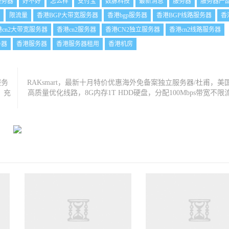
服务器
好不好
怎么样
支付宝
数脉科技
最新消息
服务器
服务器产
限流量
香港BGP大带宽服务器
香港bgp服务器
香港BGP线路服务器
香
港cn2大带宽服务器
香港cn2服务器
香港CN2独立服务器
香港cn2线路服务器
务器
香港服务器
香港服务器租用
香港机房
服务
RAKsmart，最新十月特价优惠海外免备案独立服务器/杜甫，美
，充
高质量优化线路，8G内存1T HDD硬盘，分配100Mbps带宽不限