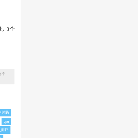
量，3个
宽不
GP线路
cpu
机测评