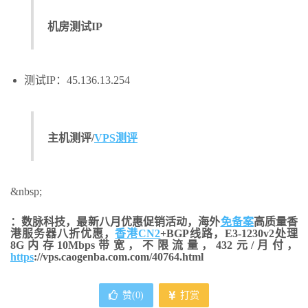
机房测试IP
测试IP：45.136.13.254
主机测评/
VPS测评
&nbsp;
：数脉科技，最新八月优惠促销活动，海外
免备案
高质量香
港服务器八折优惠，
香港CN2
+BGP线路，E3-1230v2处理
8G内存10Mbps带宽，不限流量，432元/月付，
https
://vps.caogenba.com.com/40764.html
赞(
0
)
打赏