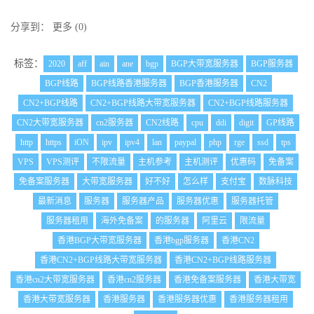
分享到：
更多
(
0
)
标签：
2020
aff
ain
ane
bgp
BGP大带宽服务器
BGP服务器
BGP线路
BGP线路香港服务器
BGP香港服务器
CN2
CN2+BGP线路
CN2+BGP线路大带宽服务器
CN2+BGP线路服务器
CN2大带宽服务器
cn2服务器
CN2线路
cpu
ddi
digit
GP线路
http
https
iON
ipv
ipv4
lan
paypal
php
rge
ssd
tps
VPS
VPS测评
不限流量
主机参考
主机测评
优惠码
免备案
免备案服务器
大带宽服务器
好不好
怎么样
支付宝
数脉科技
最新消息
服务器
服务器产品
服务器优惠
服务器托管
服务器租用
海外免备案
的服务器
阿里云
限流量
香港BGP大带宽服务器
香港bgp服务器
香港CN2
香港CN2+BGP线路大带宽服务器
香港CN2+BGP线路服务器
香港cn2大带宽服务器
香港cn2服务器
香港免备案服务器
香港大带宽
香港大带宽服务器
香港服务器
香港服务器优惠
香港服务器租用