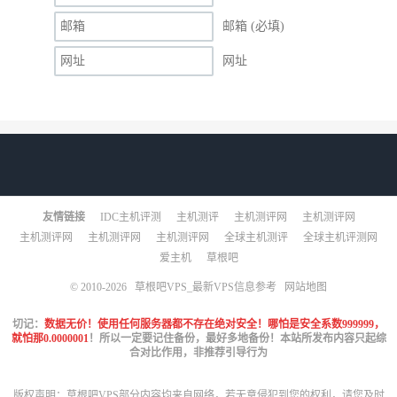
邮箱 (必填)
网址
友情链接
IDC主机评测
主机测评
主机测评网
主机测评网
主机测评网
主机测评网
主机测评网
全球主机测评
全球主机评测网
爱主机
草根吧
© 2010-2026
草根吧VPS_最新VPS信息参考
网站地图
切记：
数据无价！使用任何服务器都不存在绝对安全！哪怕是安全系数999999，
就怕那0.0000001
！所以一定要记住备份，最好多地备份！本站所发布内容只起综
合对比作用，非推荐引导行为
版权声明：草根吧VPS部分内容均来自网络，若无意侵犯到您的权利，请您及时