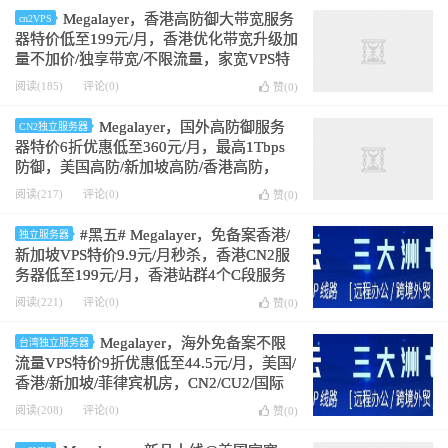
Megalayer，香港高防御大带宽服务
cn2VPS
器特价低至199元/月，香港优化带宽升级加
量不加价/独享带宽/不限流量，家宽VPS特
价5折
阅读(185)
评论(0)
赞(
0
)
Megalayer，国外高防御服务
CN2独立服务器
器特价6折优惠低至360元/月，最高1Tbps
防御，美国高防/新加坡高防/香港高防，
CN2优化/直连/国际线路
阅读(217)
评论(0)
赞(
0
)
#黑五# Megalayer，免备案香港/
独立服务器
新加坡VPS特价9.9元/月秒杀，香港CN2服
务器低至199元/月，香港站群4个C段服务
器800元/月
阅读(221)
评论(0)
赞(
0
)
Megalayer，海外免备案不限
台湾独立服务器
流量VPS特价9折优惠低至44.5元/月，美国/
香港/新加坡/菲律宾机房，CN2/CU2/国际
BGP网络可选
阅读(208)
评论(0)
赞(
0
)