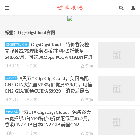
标签：GigsGigsCloud官网
GigsGigsCloud，特价香港独
CN2独立服务器
立服务器/物理服务器/宿主机4.5折低至
$48.65/月，可选30Mbps PCCW/HKBN直连
宽带或100Mbps国际宽带，预装Proxmox
阅读(123)
评论(0)
赞(
0
)
#黑五# GigsGigsCloud，美国高配
cn2VPS
CN2 GIA大流量VPS特价优惠$79/月，电信
CN2 GIA/联通CUII/AS9929，消费后最高
可返70%
阅读(218)
评论(0)
赞(
0
)
#双11# GigsGigsCloud，免备案大
VPS分类
带宽捆绑3台VPS特价6折优惠低至$52/月，
香港CN2 GIA日本CN2 GIA美国CN2
GIA，免费快照
阅读(205)
评论(0)
赞(
0
)