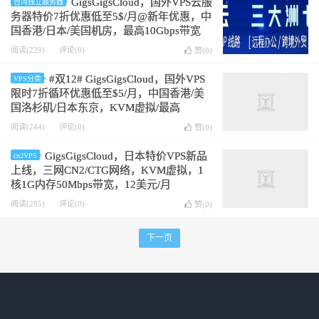
GigsGigsCloud，国外VPS云服
台湾独立服务器
务器特价7折优惠低至5$/月@新年优惠，中
国香港/日本/美国机房，最高10Gbps带宽
阅读(229)
评论(0)
赞(
0
)
#双12# GigsGigsCloud，国外VPS
VPS分类
限时7折循环优惠低至$5/月，中国香港/美
国洛杉矶/日本东京，KVM虚拟/最高
10Gbps带宽
阅读(244)
评论(0)
赞(
0
)
GigsGigsCloud，日本特价VPS新品
cn2VPS
上线，三网CN2/CTG网络，KVM虚拟，1
核1G内存50Mbps带宽，12美元/月
阅读(285)
评论(0)
赞(
0
)
下一页