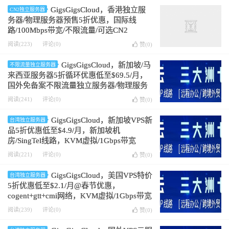
GigsGigsCloud，香港独立服
CN2独立服务器
务器/物理服务器预售5折优惠，国际线
路/100Mbps带宽/不限流量/可选CN2
阅读(223)
评论(0)
赞(
0
)
GigsGigsCloud，新加坡/马
不限流量独立服务器
来西亚服务器5折循环优惠低至$69.5/月，
国外免备案不限流量独立服务器/物理服务
器，限量/可升级1Gbps带宽
阅读(241)
评论(0)
赞(
0
)
GigsGigsCloud，新加坡VPS新
台湾独立服务器
品5折优惠低至$4.9/月，新加坡机
房/SingTel线路，KVM虚拟/1Gbps带宽
阅读(221)
评论(0)
赞(
0
)
GigsGigsCloud，美国VPS特价
台湾独立服务器
5折优惠低至$2.1/月@春节优惠，
cogent+gtt+cmi网络，KVM虚拟/1Gbps带宽
阅读(239)
评论(0)
赞(
0
)