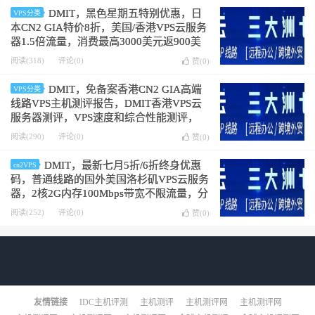
DMIT，黑色星期五特别优惠，日
VPS分类
本CN2 GIA特价8折，美国/香港VPS云服务
器1.5倍流量，消费最高3000美元返900美
元，KVM虚拟架构，1核0.75G内存
阅读(318)
评论(0)
赞(
0
)
100Mbps带宽，19.9美元/月
DMIT，免备案香港CN2 GIA高端
VPS分类
线路VPS主机测评报告，DMIT香港VPS云
服务器测评，VPS速度和综合性能测评，
DMIT好不好？DMIT值得购买吗？
阅读(290)
评论(0)
赞(
0
)
DMIT，最新七月5折/6折终身优惠
cn2VPS
码，普通线路的国外美国洛杉矶VPS云服务
器，2核2G内存100Mbps带宽不限流量，分
配2个IP，14.9美元/月
阅读(252)
评论(0)
赞(
0
)
友情链接
IDC主机评测
主机测评
主机测评网
主机测评网