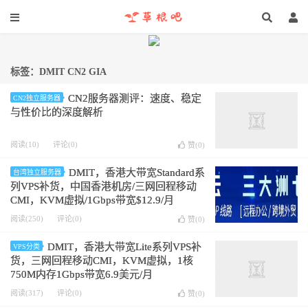
标签：DMIT CN2 GIA
CN2服务器测评：速度、稳定
CN2独立服务器
与性价比的深度解析
阅读(10)
评论(0)
赞(
0
)
DMIT，香港大带宽Standard系
台湾独立服务器
列VPS补货，中国香港机房/三网回程移动
CMI，KVM虚拟/1Gbps带宽$12.9/月
阅读(250)
评论(0)
赞(
0
)
DMIT，香港大带宽Lite系列VPS补
VPS分类
货，三网回程移动CMI，KVM虚拟，1核
750M内存1Gbps带宽6.9美元/月
阅读(317)
评论(0)
赞(
0
)