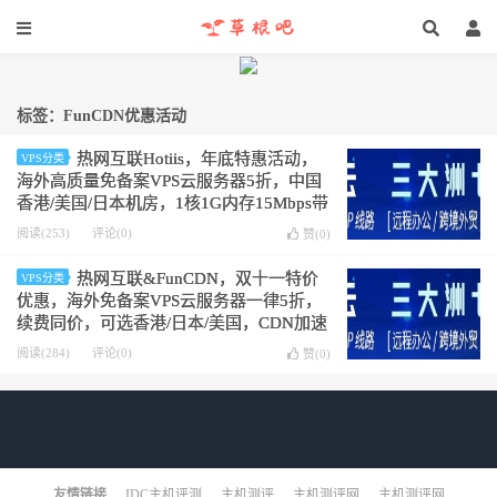
标签：FunCDN优惠活动
热网互联Hotiis，年底特惠活动，
VPS分类
海外高质量免备案VPS云服务器5折，中国
香港/美国/日本机房，1核1G内存15Mbps带
宽，低至20元/月，默认赠送5G DDOS防御
阅读(253)
评论(0)
赞(
0
)
热网互联&FunCDN，双十一特价
VPS分类
优惠，海外免备案VPS云服务器一律5折，
续费同价，可选香港/日本/美国，CDN加速
资源包5折秒杀
阅读(284)
评论(0)
赞(
0
)
友情链接
IDC主机评测
主机测评
主机测评网
主机测评网