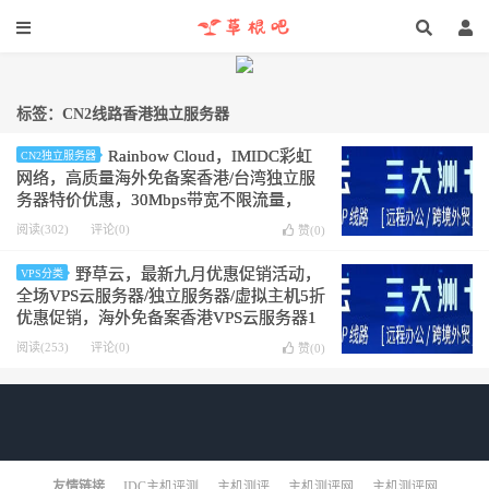
标签：CN2线路香港独立服务器
Rainbow Cloud，IMIDC彩虹
CN2独立服务器
网络，高质量海外免备案香港/台湾独立服
务器特价优惠，30Mbps带宽不限流量，
8G/16G内存随机分配，59美元/月
阅读(302)
评论(0)
赞(
0
)
野草云，最新九月优惠促销活动，
VPS分类
全场VPS云服务器/独立服务器/虚拟主机5折
优惠促销，海外免备案香港VPS云服务器1
核1G内存不限流量190元/年起，适合稳定
阅读(253)
评论(0)
赞(
0
)
建站业务等需求
友情链接
IDC主机评测
主机测评
主机测评网
主机测评网