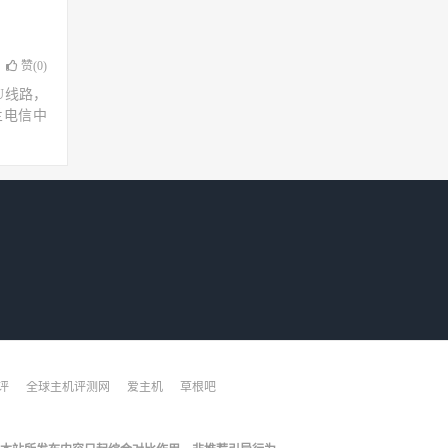
，
赞(
0
)
U线路，
兰电信中
评
全球主机评测网
爱主机
草根吧