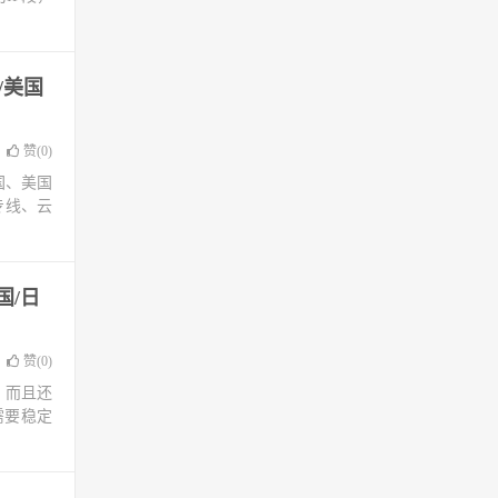
/美国
赞(
0
)
国、美国
专线、云
国/日
赞(
0
)
，而且还
需要稳定