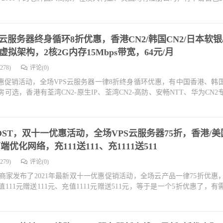
云服务器终身循环8折优惠，香港CN2/韩国CN2/日本软银
虚拟架构，2核2G内存15Mbps带宽，64元/月
278)
评论(0)
惠促销活动，全场VPS云服务器一律8折终身循环优惠，有中国香港、韩
选，香港有荃湾CN2-原生IP、荃湾CN2-高防、安畅NTT、华为CN2
OST，双十一优惠活动，全场VPS云服务器75折，香港/美
优化网络，充111送111、充1111送511
279)
评论(0)
T商家发布了2021年最新双十一优惠促销活动，全场云产品一律75折优惠
11元赠送111元、充值1111元赠送511元，等于是一个5折优惠了，有