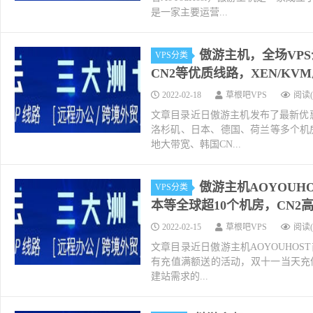
是一家主要运营...
傲游主机，全场VPS
VPS分类
CN2等优质线路，XEN/KVM
2022-02-18
草根吧VPS
阅读(
文章目录近日傲游主机发布了最新优
洛杉矶、日本、德国、荷兰等多个机房可
地大带宽、韩国CN...
傲游主机AOYOUH
VPS分类
本等全球超10个机房，CN2高端
2022-02-15
草根吧VPS
阅读(
文章目录近日傲游主机AOYOUHOS
有充值满额送的活动，双十一当天充值1
建站需求的...