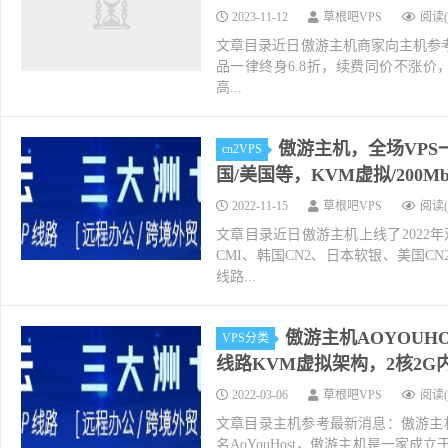
2023-11-12
草根吧VPS
阅读(
文章目录近日傲游主机商家向主机参考zhu
品一律终身6.8折，续费同价不涨价
高...
傲游主机，全场VPS一
cn2VPS
国/美国等，KVM虚拟/200Mb
2022-11-15
草根吧VPS
阅读(
文章目录近日傲游主机上线了2022年
CMI、韩国CN2、日本软银、美国CN
线路...
傲游主机AOYOUH
VPS分类
线路KVM虚拟架构，2核2G内存
2022-03-06
草根吧VPS
阅读(
文章目录主机参考最新消息：傲游主机
名AoYouHost，傲游主机是一家