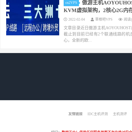
傲游主机AOYOUH
cn2VPS
KVM虚拟架构，2核心2G内存1
2022-02-04
草根吧VPS
阅读(
文章目录近日傲游主机AOYOUHOS
截止到目前已经有2个联通线路的机房了
心，全新的欧...
友情链接
IDC主机评测
主机测评