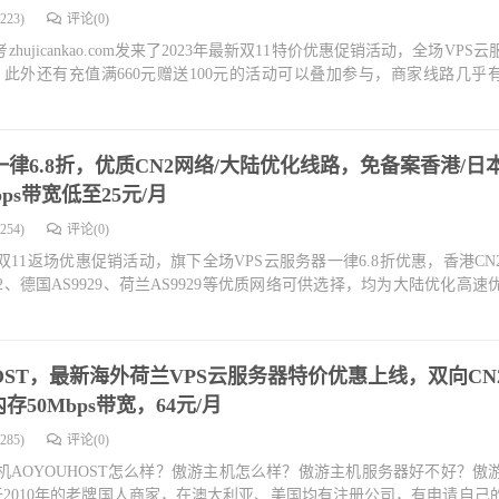
223)
评论(0)
jicankao.com发来了2023年最新双11特价优惠促销活动，全场VPS
，此外还有充值满660元赠送100元的活动可以叠加参与，商家线路几乎
律6.8折，优质CN2网络/大陆优化线路，免备案香港/日本
ps带宽低至25元/月
254)
评论(0)
双11返场优惠促销活动，旗下全场VPS云服务器一律6.8折优惠，香港CN
2、德国AS9929、荷兰AS9929等优质网络可供选择，均为大陆优化高速
OST，最新海外荷兰VPS云服务器特价优惠上线，双向CN
50Mbps带宽，64元/月
285)
评论(0)
AOYOUHOST怎么样？傲游主机怎么样？傲游主机服务器好不好？傲
成立于2010年的老牌国人商家，在澳大利亚、美国均有注册公司，有申请自己的