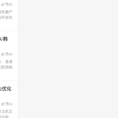
赞(
0
)
云服务器产
有所有的
/韩
赞(
0
)
2、香港
优质网络
2优化
赞(
0
)
游主机又
IP段，