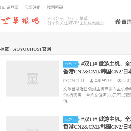
Hi, 请登录
我要注册
找回密码
VPS参考、测评、推荐
首
分享你关注的VPS主机优惠信息
标签：AOYOUHOST官网
#双11# 傲游主机，
cn2VPS
香港CN2&CMI/韩国CN2/
2024-11-11
草根吧VPS
阅读(
文章目录近日傲游主机商家向主机参考zhu
价6折优惠，单笔充值满500元可以
值...
#双11# 傲游主机，全
cn2VPS
香港CN2&CMI/韩国CN2/