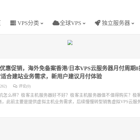
页
VPS分类
全球VPS
独立服务器
优惠促销，海外免备案香港/日本VPS云服务器月付周期8
常适合建站业务需求，新用户建议月付体验
262)
评论(0)
机怎么样？极客主机服务器好不好？极客主机服务器值不值得购买？极
供商，此前主要是提供虚拟主机业务需求，后续慢慢转型销售虚拟VPS云服