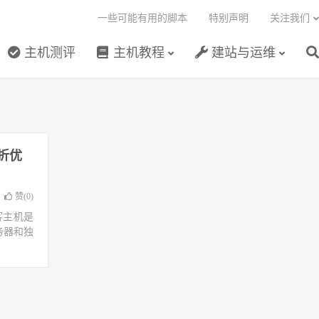
一些可能有用的脚本
特别声明
关注我们
主机测评
主机教程
建站与运维
折优
赞(
0
)
客主机是
务器和独