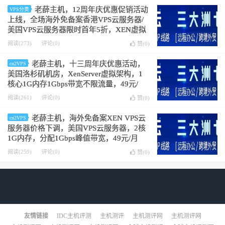
老薛主机，12周年庆优惠促销活动
VPS分类
上线，全场海外免备案香港VPS云服务器/
美国VPS云服务器限时首年5折，XEN虚拟
架构，1核1G内存1000Mbps带宽，245元/
阅读(273)
评论(0)
赞(
0
)
首年
老薛主机，十三周年庆优惠活动，
cn2VPS
美国洛杉矶机房，XenServer虚拟架构，1
核心1G内存1Gbps带宽不限流量，49元/
月，虚拟主机、VPS买2年送1年，代理充值
阅读(261)
评论(0)
赞(
0
)
100送100
老薛主机，海外免备案XEN VPS云
cn2VPS
服务器价格下调，美国VPS云服务器，2核
1G内存，分配1Gbps峰值带宽，49元/月
阅读(259)
评论(0)
赞(
0
)
友情链接
IDC主机评测
主机测评
主机测评网
主机测评网