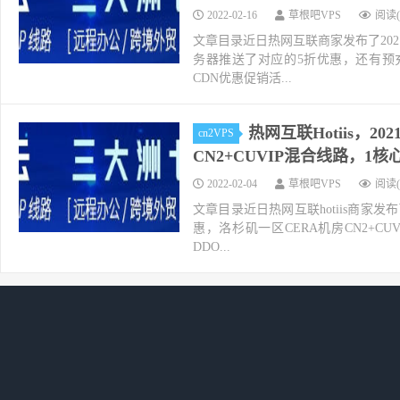
2022-02-16
草根吧VPS
阅读(
文章目录近日热网互联商家发布了20
务器推送了对应的5折优惠，还有预充值
CDN优惠促销活...
热网互联Hotiis，
cn2VPS
CN2+CUVIP混合线路，1核心
2022-02-04
草根吧VPS
阅读(
文章目录近日热网互联hotiis商家
惠，洛杉矶一区CERA机房CN2+CU
DDO...