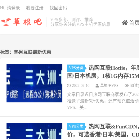
Hi, 请登录
我要注册
找回密码
VPS参考、测评、推荐
首
分享你关注的VPS主机优惠信息
标签：热网互联最新优惠
热网互联Hotiis
VPS分类
国/日本机房，1核1G内存15M
2022-02-16
草根吧VPS
阅读(
文章目录近日热网互联商家发布了20
推送了最新5折优惠，还有预充值活动，充
VPS、美...
热网互联&FunCD
VPS分类
价，可选香港/日本/美国，C