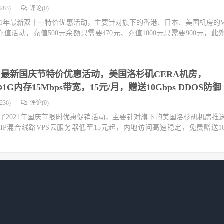
283)
评论(0)
21年最新双十一特价优惠活动，主要针对旗下的香港、日本、美国机房的V
活动，充值500元余额只需要470元、充值1000元只需要900元，此
2021最新国庆节特价优惠活动，美国洛杉矶CERA机房，
1G内存15Mbps带宽，15元/月，赠送10Gbps DDOS防御
236)
评论(0)
发布了2021年国庆节限时优惠促销活动，主要针对旗下的美国洛杉矶机房推
VIP混合线路VPS云服务器低至15元起，内地访问高速稳定，免费赠送10G