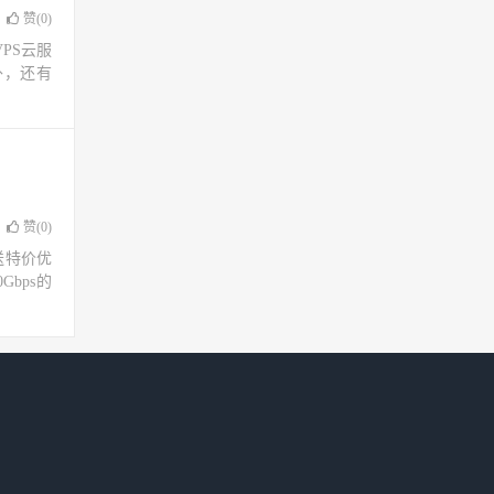
赞(
0
)
PS云服
外，还有
赞(
0
)
送特价优
bps的