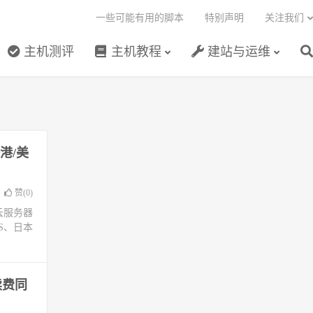
一些可能有用的脚本
特别声明
关注我们
主机测评
主机教程
建站与运维
港/美
赞(
0
)
云服务器
S、日本
续费同