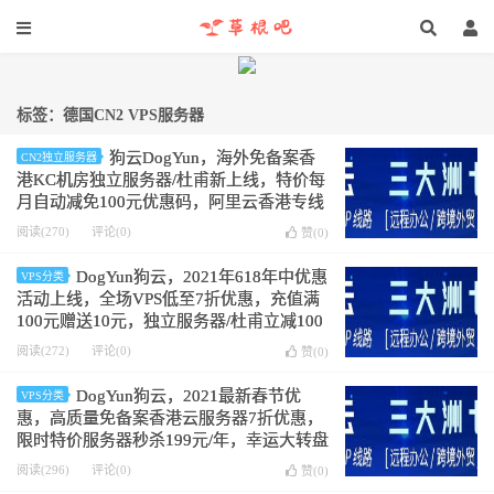
标签：德国CN2 VPS服务器
狗云DogYun，海外免备案香
CN2独立服务器
港KC机房独立服务器/杜甫新上线，特价每
月自动减免100元优惠码，阿里云香港专线
可选，CN2 GIA高质量线路，移动联通直
阅读(270)
评论(0)
赞(
0
)
连，自主研发控制面板
DogYun狗云，2021年618年中优惠
VPS分类
活动上线，全场VPS低至7折优惠，充值满
100元赠送10元，独立服务器/杜甫立减100
元，幸运大转盘最高可抽5折优惠码
阅读(272)
评论(0)
赞(
0
)
DogYun狗云，2021最新春节优
VPS分类
惠，高质量免备案香港云服务器7折优惠，
限时特价服务器秒杀199元/年，幸运大转盘
抽奖活动，抽最高5折优惠/代金券
阅读(296)
评论(0)
赞(
0
)