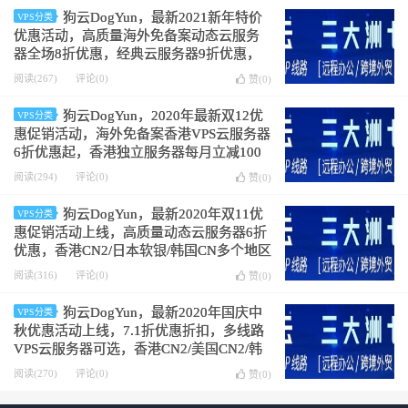
狗云DogYun，最新2021新年特价
VPS分类
优惠活动，高质量海外免备案动态云服务
器全场8折优惠，经典云服务器9折优惠，
独立服务器立减100元
阅读(267)
评论(0)
赞(
0
)
狗云DogYun，2020年最新双12优
VPS分类
惠促销活动，海外免备案香港VPS云服务器
6折优惠起，香港独立服务器每月立减100
元，还有幸运大转盘抽5折优惠码
阅读(294)
评论(0)
赞(
0
)
狗云DogYun，最新2020年双11优
VPS分类
惠促销活动上线，高质量动态云服务器6折
优惠，香港CN2/日本软银/韩国CN多个地区
可选，独立服务器/杜甫/独服立减100元，5
阅读(316)
评论(0)
赞(
0
)
折优惠码随机抽
狗云DogYun，最新2020年国庆中
VPS分类
秋优惠活动上线，7.1折优惠折扣，多线路
VPS云服务器可选，香港CN2/美国CN2/韩
国bgp/荷兰CN2/德国CN2/日本软银可选，
阅读(270)
评论(0)
赞(
0
)
特价流量包9.9元起